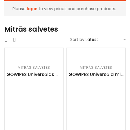
Please
login
to view prices and purchase products.
Mitrās salvetes
Sort by
MITRĀS SALVETES
MITRĀS SALVETES
GOWIPES Universālas mitrās salvetes (26×40 gb)
GOWIPES Universāla mitrā salvete (36x15gb)