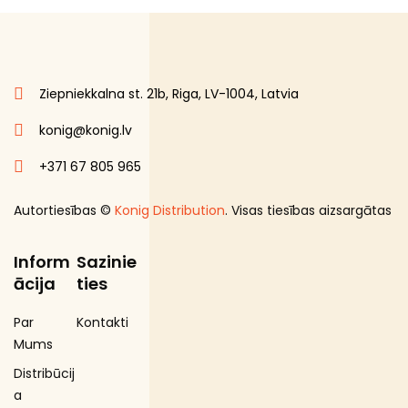
Ziepniekkalna st. 21b, Riga, LV-1004, Latvia
konig@konig.lv
+371 67 805 965
Autortiesības ©
Konig Distribution
. Visas tiesības aizsargātas
Inform
Sazinie
ācija
ties
Par
Kontakti
Mums
Distribūcij
a