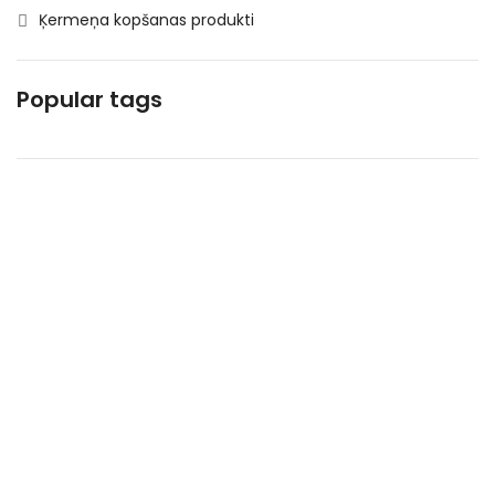
Ķermeņa kopšanas produkti
Kosmētika un higiēnas produkti
Mājsaimniecības preces
Popular tags
Makaroni
Piena , augu tauki un olas produkti
Saldētā pārtika
Saldēti dārzeņi
Saldēti kartupeļi
Speciālā pārtika
Uncategorized