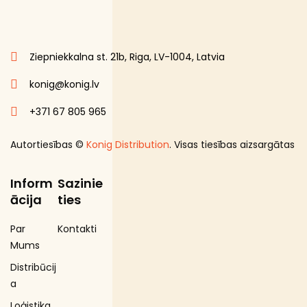
Ziepniekkalna st. 21b, Riga, LV-1004, Latvia
konig@konig.lv
+371 67 805 965
Autortiesības ©
Konig Distribution
. Visas tiesības aizsargātas
Inform
Sazinie
ācija
ties
Par
Kontakti
Mums
Distribūcij
a
Loģistika