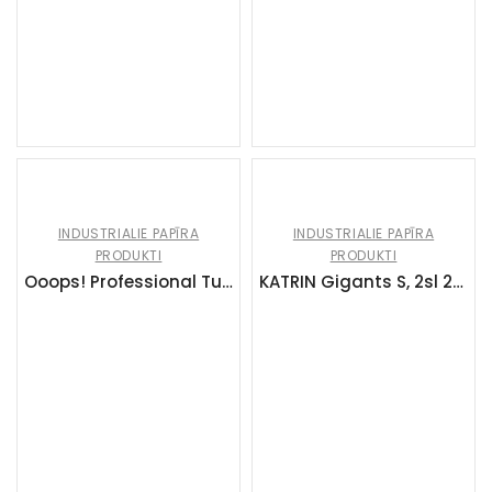
INDUSTRIALIE PAPĪRA
INDUSTRIALIE PAPĪRA
PRODUKTI
PRODUKTI
Ooops! Professional Tualetes papīrs Midi Jumbo 2 kārtas (1×6 ruļļi)
KATRIN Gigants S, 2sl 200m, tual.papīrs