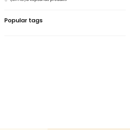
Kosmētika un higiēnas produkti
Mājsaimniecības preces
Popular tags
Makaroni
Piena , augu tauki un olas produkti
Saldētā pārtika
Saldēti dārzeņi
Saldēti kartupeļi
Speciālā pārtika
Uncategorized