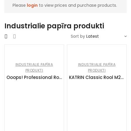
Please
login
to view prices and purchase products.
Industrialie papīra produkti
Sort by
INDUSTRIALIE PAPĪRA
INDUSTRIALIE PAPĪRA
PRODUKTI
PRODUKTI
Ooops! Professional Roku dvieļi Z Fold 2 kārtas 21×20.8cm (20x200gb)
KATRIN Classic Rool M2 Roku dvieļi 152m(6x1gb), 2slāņi