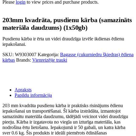
Please
login
to view prices and purchase products.
203mm kvadrāta, pusdienu kārba (samazināts
materiāla daudzums) (1x50gb)
Pusdienu kārba ir ērta un videi draudzīga izvēle ikdienas ēdienu
iepakošanai.
SKU:
W9303007
Kategorija:
Bagasse (cukurniedru šķiedras) ēdiena
kārbas
Brands:
Vienreizējie trauki
Apraksts
Papildu informācija
203 mm kvadrāta pusdienu kārba ir praktisks risinājums ēdienu
iepakošanai un transportēšanai. Šī kārba izstrādāta, izmantojot
samazinātu materiāla daudzumu, tādējādi veicinot videi draudzīgu
pieeju. Kārba ir izgatavota no viegla un izturīga materiāla, kas
nodrošina ērtu lietošanu. Iepakojumā ir 50 gabali, un katra kārba
sver 0.6 kg. Šis produkts ir ideāli piemērots ēdināšanas