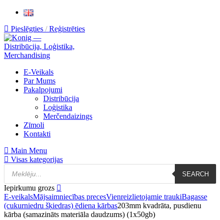
Pieslēgties
Reģistrēties
E-Veikals
Par Mums
Pakalpojumi
Distribūcija
Loģistika
Merčendaizings
Zīmoli
Kontakti
Main Menu
Visas kategorijas
SEARCH
Iepirkumu grozs
E-veikals
Mājsaimniecības preces
Vienreizlietojamie trauki
Bagasse
(cukurniedru šķiedras) ēdiena kārbas
203mm kvadrāta, pusdienu
kārba (samazināts materiāla daudzums) (1x50gb)