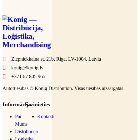
Ziepniekkalna st. 21b, Riga, LV-1004, Latvia
konig@konig.lv
+371 67 805 965
Autortiesības ©
Konig Distribution
. Visas tiesības aizsargātas
Informācija
Sazinieties
Par
Kontakti
Mums
Distribūcija
Loģistika