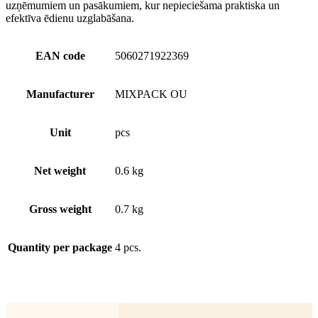
uzņēmumiem un pasākumiem, kur nepieciešama praktiska un
efektīva ēdienu uzglabāšana.
EAN code
5060271922369
Manufacturer
MIXPACK OU
Unit
pcs
Net weight
0.6 kg
Gross weight
0.7 kg
Quantity per package
4 pcs.