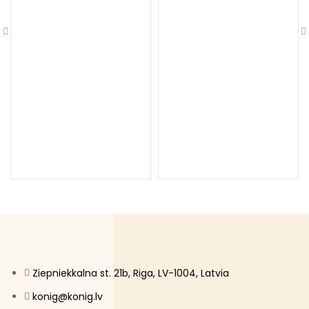
Ziepniekkalna st. 21b, Riga, LV-1004, Latvia
konig@konig.lv