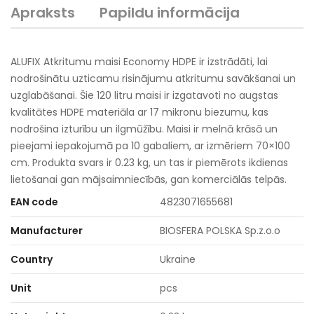
Apraksts
Papildu informācija
ALUFIX Atkritumu maisi Economy HDPE ir izstrādāti, lai
nodrošinātu uzticamu risinājumu atkritumu savākšanai un
uzglabāšanai. Šie 120 litru maisi ir izgatavoti no augstas
kvalitātes HDPE materiāla ar 17 mikronu biezumu, kas
nodrošina izturību un ilgmūžību. Maisi ir melnā krāsā un
pieejami iepakojumā pa 10 gabaliem, ar izmēriem 70×100
cm. Produkta svars ir 0.23 kg, un tas ir piemērots ikdienas
lietošanai gan mājsaimniecībās, gan komerciālās telpās.
EAN code
4823071655681
Manufacturer
BIOSFERA POLSKA Sp.z.o.o
Country
Ukraine
Unit
pcs