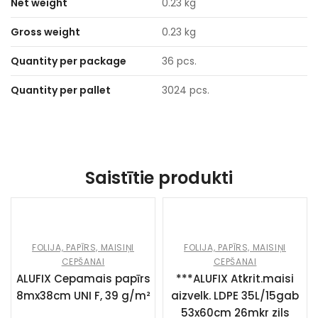
Net weight
0.23 kg
Gross weight
0.23 kg
Quantity per package
36 pcs.
Quantity per pallet
3024 pcs.
Saistītie produkti
FOLIJA, PAPĪRS, MAISIŅI
FOLIJA, PAPĪRS, MAISIŅI
CEPŠANAI
CEPŠANAI
ALUFIX Cepamais papīrs
***ALUFIX Atkrit.maisi
8mx38cm UNI F, 39 g/m²
aizvelk. LDPE 35L/15gab
53x60cm 26mkr zils