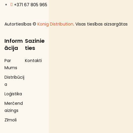
+371 67 805 965
Autortiesības ©
Konig Distribution
. Visas tiesības aizsargātas
Inform
Sazinie
ācija
ties
Par
Kontakti
Mums
Distribūcij
a
Loģistika
Merčend
aizings
Zīmoli