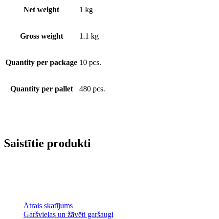
Net weight
1 kg
Gross weight
1.1 kg
Quantity per package
10 pcs.
Quantity per pallet
480 pcs.
Saistītie produkti
Ātrais skatījums
Garšvielas un žāvēti garšaugi