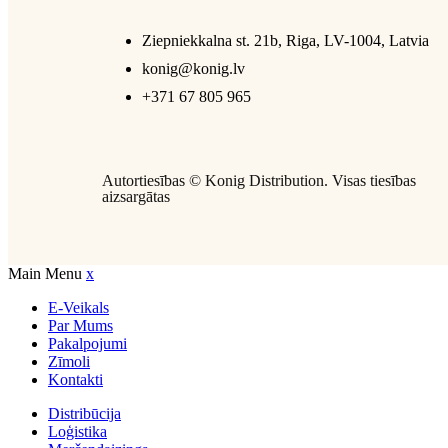
Ziepniekkalna st. 21b, Riga, LV-1004, Latvia
konig@konig.lv
+371 67 805 965
Autortiesības ©
Konig Distribution
. Visas tiesības
aizsargātas
Main Menu
x
E-Veikals
Par Mums
Pakalpojumi
Zīmoli
Kontakti
Distribūcija
Loģistika