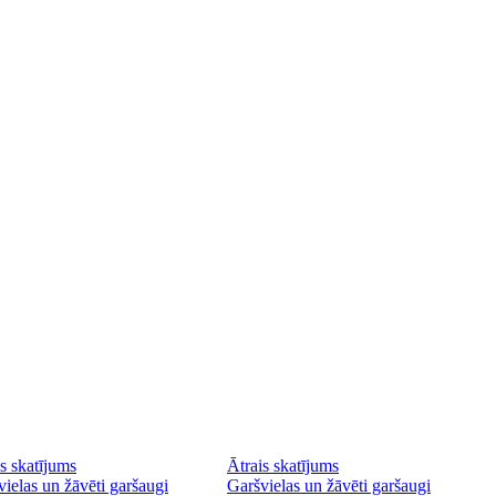
s skatījums
Ātrais skatījums
ielas un žāvēti garšaugi
Garšvielas un žāvēti garšaugi