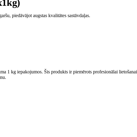
x1kg)
aršu, piedāvājot augstas kvalitātes sastāvdaļas.
ma 1 kg iepakojumos. Šis produkts ir piemērots profesionālai lietošanai,
anu.