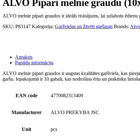
ALVO Pipari melnie graudu (10
ALVO melnie pipari graudos ir ideāls risinājums, lai uzlabotu ēdienu g
SKU:
P83147
Kategorija:
Garšvielas un žāvēti garšaugi
Brands:
Alvo
Apraksts
Papildu informācija
ALVO melnie pipari graudos ir augstas kvalitātes garšviela, kas pieeja
garšu. Iepakojumā ir 10 gabali, kas nodrošina ērtu un praktisku lietoš
EAN code
4770082313409
Manufacturer
ALVO PREKYBA JSC
Unit
pcs