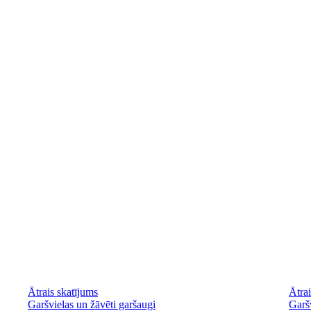
Ātrais skatījums
Ātrai
Garšvielas un žāvēti garšaugi
Garšv