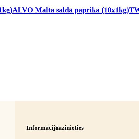
1kg)
ALVO Malta saldā paprika (10x1kg)
TW
Informācija
Sazinieties