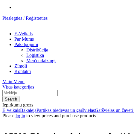
Pieslēgties
Reģistrēties
E-Veikals
Par Mums
Pakalpojumi
Distribūcija
Loģistika
Merčendaizings
Zīmoli
Kontakti
Main Menu
Visas kategorijas
Search
Iepirkumu grozs
E-veikals
Bakaleja
Pārtikas piedevas un garšvielas
Garšvielas un žāvēti
Please
login
to view prices and purchase products.