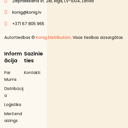
Ziepniekkalna st. 21b, Riga, LV-1004, Latvia
konig@konig.lv
+371 67 805 965
Autortiesības ©
Konig Distribution
. Visas tiesības aizsargātas
Inform
Sazinie
ācija
ties
Par
Kontakti
Mums
Distribūcij
a
Loģistika
Merčend
aizings