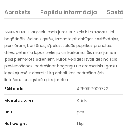
Apraksts
Papildu informācija
Sastā
ANNIŅA HRC Garšvielu maisījums BEZ sāls ir izstrādāts, lai
bagātinātu ēdienu garšu, izmantojot dabīgas sastāvdaļas,
piemēram, burkānus, sīpolus, saldās paprikas granulas,
dilles, pētersīļu lapas, seleriju un kurkumu. Šis maisījums ir
īpaši piemērots ēdieniem, kuros vēlaties izvairīties no sāls
pievienošanas, nodrošinot bagātīgu un aromātisku garšu.
Iepakojumā ir desmit 1 kg gabali, kas nodrošina ērtu
lietošanu un ilgstošu pieejamību.
EAN code
4750197000722
Manufacturer
K & K
Unit
pcs
Net weight
1 kg