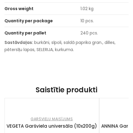
Gross weight
1.02 kg
Quantity per package
10 pcs.
Quantity per pallet
240 pcs.
Sastāvdaļas:
burkāni, sīpoli, saldā paprika gran., dilles,
pētersīļu lapas, SELERIJA, kurkuma.
Saistītie produkti
GARŠVIELU MAISĪJUMS
VEGETA Garšviela universāla (10x200g)
ANNINA Garsv