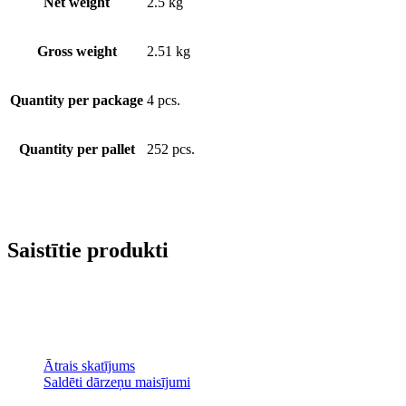
Net weight
2.5 kg
Gross weight
2.51 kg
Quantity per package
4 pcs.
Quantity per pallet
252 pcs.
Saistītie produkti
Ātrais skatījums
Saldēti dārzeņu maisījumi