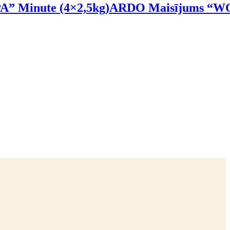
 Minute (4×2,5kg)
ARDO Maisījums “WO