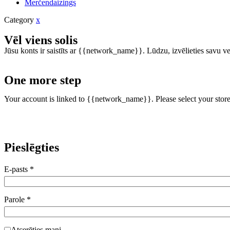
Merčendaizings
Category
x
Vēl viens solis
Jūsu konts ir saistīts ar {{network_name}}. Lūdzu, izvēlieties savu vei
One more step
Your account is linked to {{network_name}}. Please select your store
Pieslēgties
E-pasts
*
Parole
*
Atcerēties mani