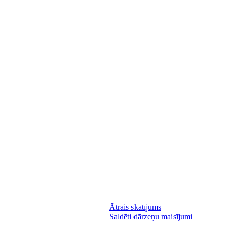
Ātrais skatījums
Saldēti dārzeņu maisījumi