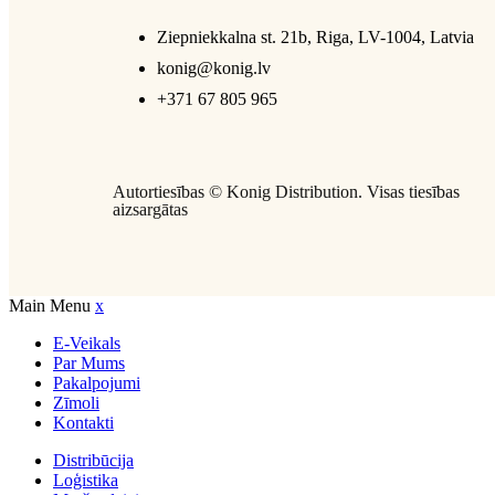
Ziepniekkalna st. 21b, Riga, LV-1004, Latvia
konig@konig.lv
+371 67 805 965
Autortiesības ©
Konig Distribution
. Visas tiesības
aizsargātas
Main Menu
x
E-Veikals
Par Mums
Pakalpojumi
Zīmoli
Kontakti
Distribūcija
Loģistika