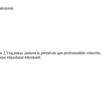
pakojumā.
 2.5 kg pakas, padarot to piemērotu gan profesionālām virtuvēm,
eņu iekļaušanai ēdienkartē.