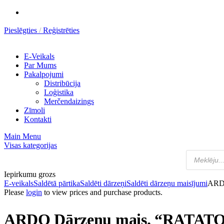
Pieslēgties
Reģistrēties
E-Veikals
Par Mums
Pakalpojumi
Distribūcija
Loģistika
Merčendaizings
Zīmoli
Kontakti
Main Menu
Visas kategorijas
Iepirkumu grozs
E-veikals
Saldētā pārtika
Saldēti dārzeņi
Saldēti dārzeņu maisījumi
ARDO
Please
login
to view prices and purchase products.
ARDO Dārzeņu mais. “RATATO