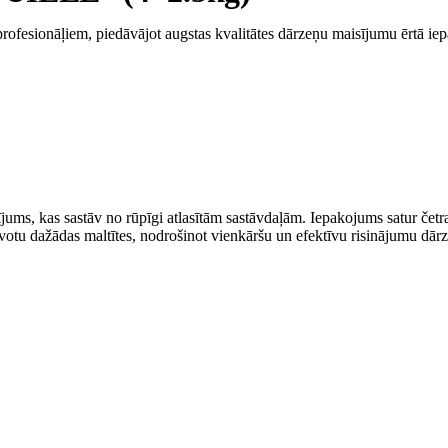
fesionāļiem, piedāvājot augstas kvalitātes dārzeņu maisījumu ērtā ie
 kas sastāv no rūpīgi atlasītām sastāvdaļām. Iepakojums satur četras
avotu dažādas maltītes, nodrošinot vienkāršu un efektīvu risinājumu dārz