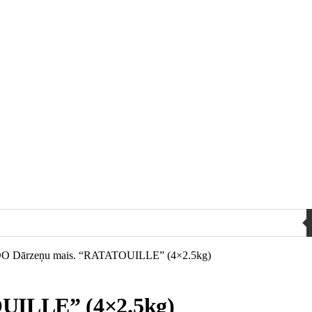
 Dārzeņu mais. “RATATOUILLE” (4×2.5kg)
UILLE” (4×2.5kg)