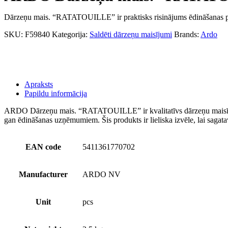
Dārzeņu mais. “RATATOUILLE” ir praktisks risinājums ēdināšanas pro
SKU:
F59840
Kategorija:
Saldēti dārzeņu maisījumi
Brands:
Ardo
Apraksts
Papildu informācija
ARDO Dārzeņu mais. “RATATOUILLE” ir kvalitatīvs dārzeņu maisījums,
gan ēdināšanas uzņēmumiem. Šis produkts ir lieliska izvēle, lai sagat
EAN code
5411361770702
Manufacturer
ARDO NV
Unit
pcs