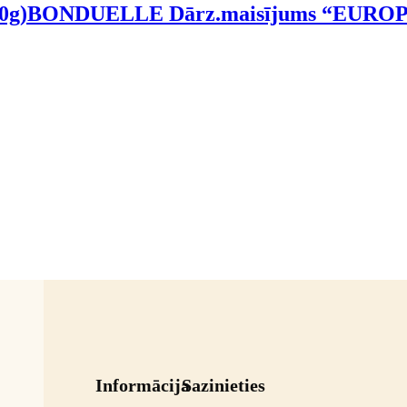
0g)
BONDUELLE Dārz.maisījums “EUROPA”
Informācija
Sazinieties