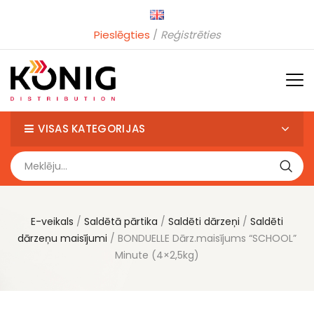
Pieslēgties
Reģistrēties
VISAS KATEGORIJAS
E-veikals
Saldētā pārtika
Saldēti dārzeņi
Saldēti
dārzeņu maisījumi
BONDUELLE Dārz.maisījums “SCHOOL”
Minute (4×2,5kg)