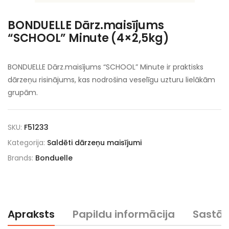
BONDUELLE Dārz.maisījums
“SCHOOL” Minute (4×2,5kg)
BONDUELLE Dārz.maisījums “SCHOOL” Minute ir praktisks
dārzeņu risinājums, kas nodrošina veselīgu uzturu lielākām
grupām.
SKU:
F51233
Kategorija:
Saldēti dārzeņu maisījumi
Brands:
Bonduelle
Apraksts
Papildu informācija
Sastā