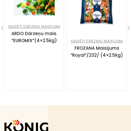
SALDĒTI DĀRZEŅU MAISĪJUMI
ARDO Dārzeņu mais.
“EUROMIX”(4×2.5kg)
SALDĒTI DĀRZEŅU MAISĪJUMI
FROZANA Maisijums
“Royal”/232/ (4×2.5kg)