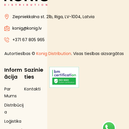
Ziepniekkalna st. 21b, Riga, LV-1004, Latvia
konig@konig.lv
+371 67 805 965
Autortiesības ©
Konig Distribution
. Visas tiesības aizsargātas
Inform
Sazinie
ācija
ties
Par
Kontakti
Mums
Distribūcij
a
Loģistika