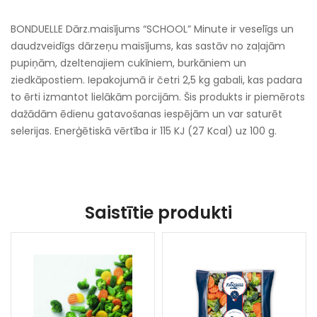
BONDUELLE Dārz.maisījums “SCHOOL” Minute ir veselīgs un
daudzveidīgs dārzeņu maisījums, kas sastāv no zaļajām
pupiņām, dzeltenajiem cukīniem, burkāniem un
ziedkāpostiem. Iepakojumā ir četri 2,5 kg gabali, kas padara
to ērti izmantot lielākām porcijām. Šis produkts ir piemērots
dažādām ēdienu gatavošanas iespējām un var saturēt
selerijas. Enerģētiskā vērtība ir 115 KJ (27 Kcal) uz 100 g.
Saistītie produkti