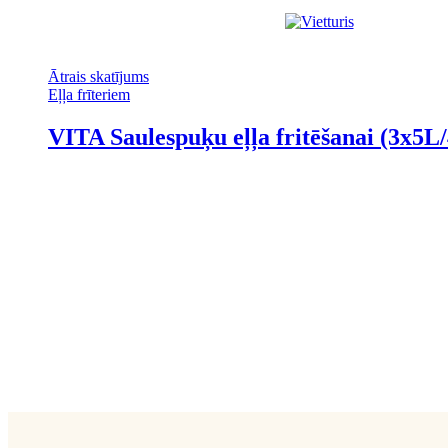
Ātrais skatījums
Eļļa frīteriem
VITA Saulespuķu eļļa fritēšanai (3x5L/