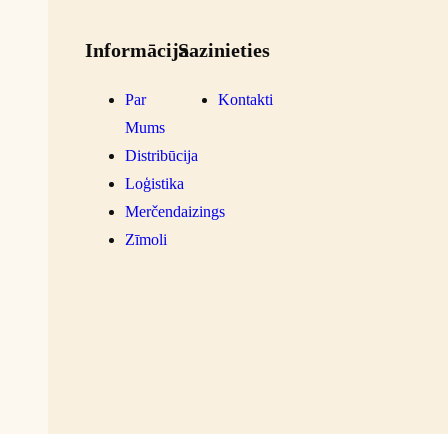
Informācija
Sazinieties
Par
Kontakti
Mums
Distribūcija
Loģistika
Merčendaizings
Zīmoli