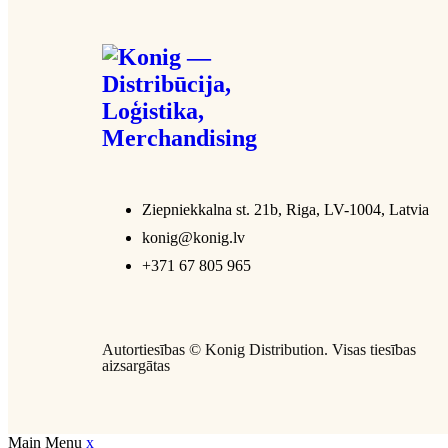
Ziepniekkalna st. 21b, Riga, LV-1004, Latvia
konig@konig.lv
+371 67 805 965
Autortiesības ©
Konig Distribution
. Visas tiesības
aizsargātas
Main Menu
x