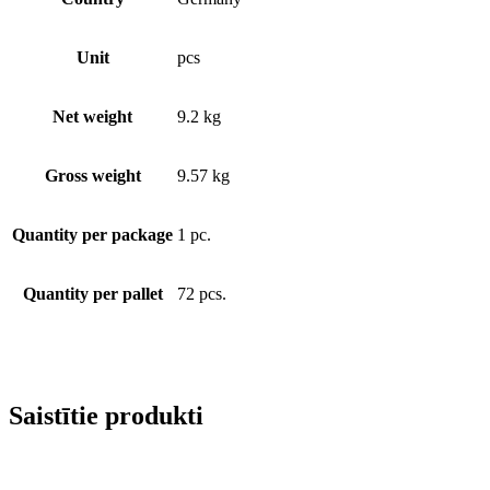
Unit
pcs
Net weight
9.2 kg
Gross weight
9.57 kg
Quantity per package
1 pc.
Quantity per pallet
72 pcs.
Saistītie produkti