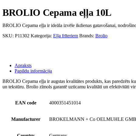
BROLIO Cepama eļļa 10L
BROLIO Cepama eļļa ir ideāla izvēle ikdienas gatavošanai, nodrošinot 
SKU:
P11302
Kategorija:
Eļļa frīteriem
Brands:
Brolio
Apraksts
Papildu informācija
BROLIO Cepama eļļa ir augstas kvalitātes produkts, kas paredzēts kulinā
un tekstūru. Brolio zīmols garantē uzticamu kvalitāti un efektivitāti vir
EAN code
4000351451014
Manufacturer
BROKELMANN + Co OELMUHLE GMBH
Country
Germany