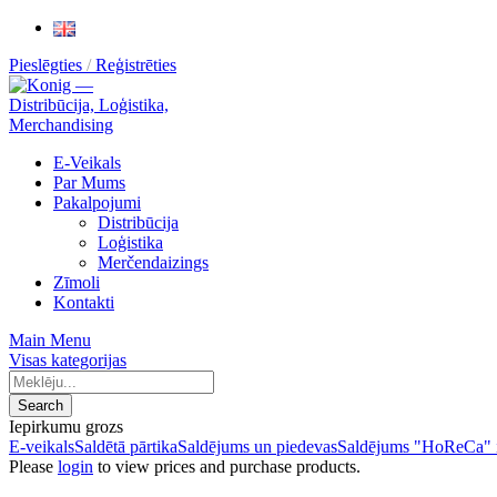
Pieslēgties
Reģistrēties
E-Veikals
Par Mums
Pakalpojumi
Distribūcija
Loģistika
Merčendaizings
Zīmoli
Kontakti
Main Menu
Visas kategorijas
Search
Iepirkumu grozs
E-veikals
Saldētā pārtika
Saldējums un piedevas
Saldējums "HoReCa" 
Please
login
to view prices and purchase products.