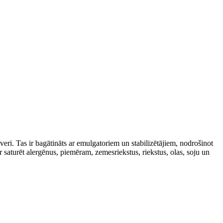
i. Tas ir bagātināts ar emulgatoriem un stabilizētājiem, nodrošinot
r saturēt alergēnus, piemēram, zemesriekstus, riekstus, olas, soju un