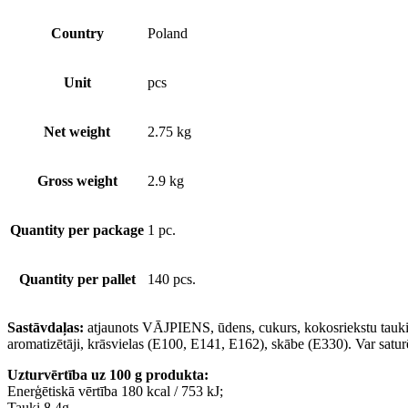
Country
Poland
Unit
pcs
Net weight
2.75 kg
Gross weight
2.9 kg
Quantity per package
1 pc.
Quantity per pallet
140 pcs.
Sastāvdaļas:
atjaunots VĀJPIENS, ūdens, cukurs, kokosriekstu tauki
aromatizētāji, krāsvielas (E100, E141, E162), skābe (E33
Uzturvērtība uz 100 g produkta:
Enerģētiskā vērtība 180 kcal / 753 kJ;
Tauki 8.4g,