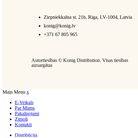
Ziepniekkalna st. 21b, Riga, LV-1004, Latvia
konig@konig.lv
+371 67 805 965
Autortiesības ©
Konig Distribution
. Visas tiesības
aizsargātas
Main Menu
x
E-Veikals
Par Mums
Pakalpojumi
Zīmoli
Kontakti
Distribūcija