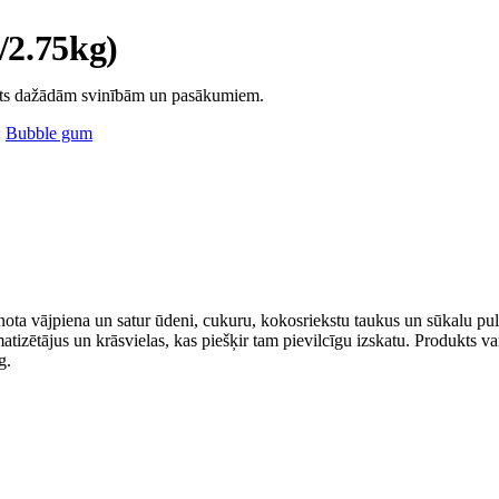
2.75kg)
ts dažādām svinībām un pasākumiem.
:
Bubble gum
 vājpiena un satur ūdeni, cukuru, kokosriekstu taukus un sūkalu pulver
tizētājus un krāsvielas, kas piešķir tam pievilcīgu izskatu. Produkts va
g.