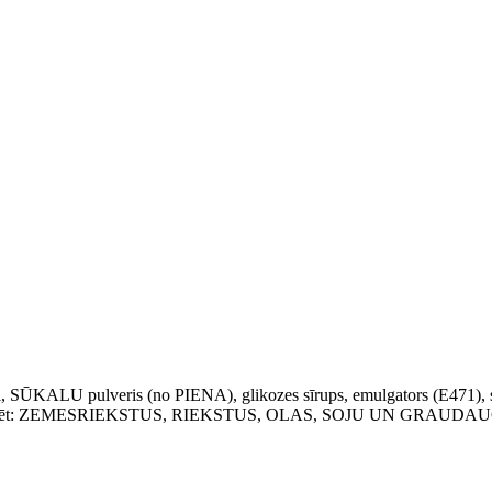
, SŪKALU pulveris (no PIENA), glikozes sīrups, emulgators (E471), sta
0). Var saturēt: ZEMESRIEKSTUS, RIEKSTUS, OLAS, SOJU UN GR