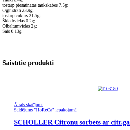
tostarp piesātinātās taukskābes 7.5g;
Ogļhidrāti 23.9g,
tostarp cukurs 21.5g;
Šķiedrvielas 0.2g;
Olbaltumvielas 2g;
Sāls 0.13g.
Saistītie produkti
Ātrais skatījums
Saldējums "HoReCa" iepakojumā
SCHOLLER Citronu sorbets ar citr.gab