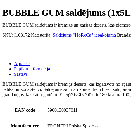
BUBBLE GUM saldējums (1x5L/
BUBBLE GUM saldējums ir krēmīgs un garšīgs deserts, kas piemēro
SKU:
I103172
Kategorija:
Saldējums "HoReCa" iepakojumā
Brands
Apraksts
Papildu informācija
Sastāvs
BUBBLE GUM saldējums ir krēmīgs deserts, kas izgatavots no atjaunota
patīkamu konsistenci. Saldējums satur arī koncentrētu biešu sulu, aroma
graudaugus, kas satur glutēnu. Enerģētiskā vērtība ir 180 kcal uz 100 
EAN code
5900130037011
Manufacturer
FRONERI Polska Sp.z.o.o