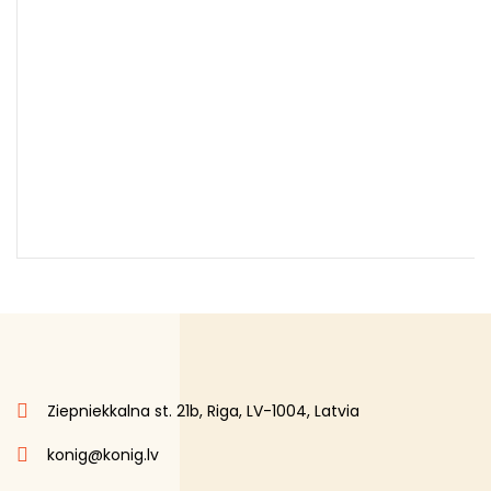
Ziepniekkalna st. 21b, Riga, LV-1004, Latvia
konig@konig.lv