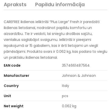
Apraksts
Papildu informācija
CAREFREE ikdienas ieliktnīši “Plus Large” Fresh ir paredzēti
ikdienas lietošanai, nodrošinot papildu komfortu un
aizsardzību. Tie ir veidoti, lai sniegtu drošības sajūtu,
vienlaikus saglabājot svaigumu. Ieliktnīši ir pieejami
iepakojumā ar 15 gabaliem, kas ir ērti lietojami un viegli
pārnēsājami. Produkta svars ir 0.062 kg, kas padara to vieglu
un praktisku ikdienas lietošanai.
EAN code
3574661487564
Manufacturer
Johnson & Johnson
Country
Italy
Unit
pcs
Net weight
0.062 kg