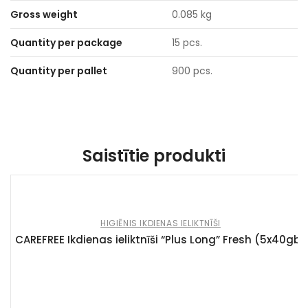
Gross weight
0.085 kg
Quantity per package
15 pcs.
Quantity per pallet
900 pcs.
Saistītie produkti
HIGIĒNIS IKDIENAS IELIKTNĪŠI
CAREFREE Ikdienas ieliktnīši “Plus Long” Fresh (5x40gb)