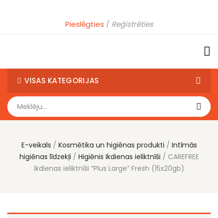
Pieslēgties
Reģistrēties
VISAS KATEGORIJAS
E-veikals
Kosmētika un higiēnas produkti
Intīmās
higiēnas līdzekļi
Higiēnis Ikdienas ieliktnīši
CAREFREE
Ikdienas ieliktnīši “Plus Large” Fresh (15x20gb)