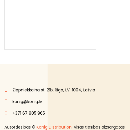
Ziepniekkalna st. 21b, Riga, LV-1004, Latvia
konig@konig.lv
+371 67 805 965
Autortiesības ©
Konig Distribution
. Visas tiesības aizsargātas