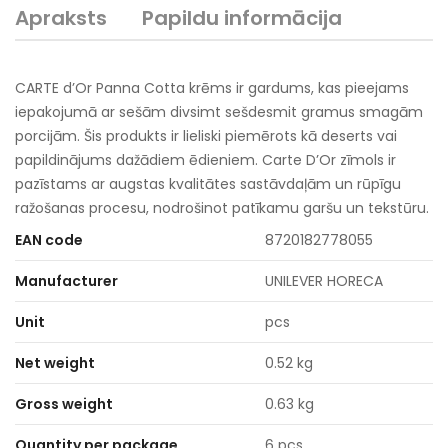
Apraksts
Papildu informācija
CARTE d’Or Panna Cotta krēms ir gardums, kas pieejams
iepakojumā ar sešām divsimt sešdesmit gramus smagām
porcijām. Šis produkts ir lieliski piemērots kā deserts vai
papildinājums dažādiem ēdieniem. Carte D’Or zīmols ir
pazīstams ar augstas kvalitātes sastāvdaļām un rūpīgu
ražošanas procesu, nodrošinot patīkamu garšu un tekstūru.
EAN code
8720182778055
Manufacturer
UNILEVER HORECA
Unit
pcs
Net weight
0.52 kg
Gross weight
0.63 kg
Quantity per package
6 pcs.