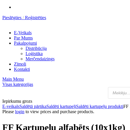
Pieslēgties
Reģistrēties
E-Veikals
Par Mums
Pakalpojumi
Distribūcija
Loģistika
Merčendaizings
Zīmoli
Kontakti
Main Menu
Visas kategorijas
Iepirkumu grozs
E-veikals
Saldētā pārtika
Saldēti kartupeļi
Saldēti kartupeļu produkti
FF 
Please
login
to view prices and purchase products.
FF Kartupeļu alfabēts (10x1kg)