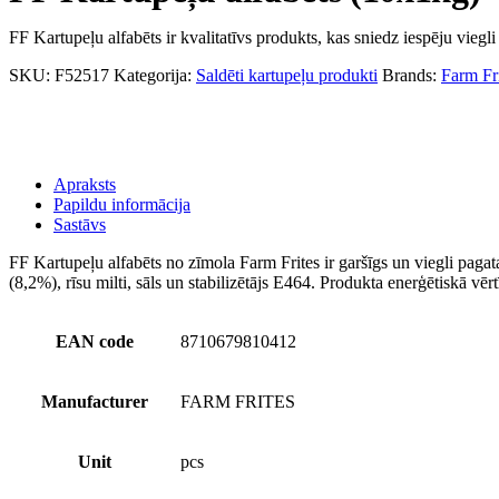
FF Kartupeļu alfabēts ir kvalitatīvs produkts, kas sniedz iespēju viegl
SKU:
F52517
Kategorija:
Saldēti kartupeļu produkti
Brands:
Farm Fr
Apraksts
Papildu informācija
Sastāvs
FF Kartupeļu alfabēts no zīmola Farm Frites ir garšīgs un viegli paga
(8,2%), rīsu milti, sāls un stabilizētājs E464. Produkta enerģētiskā vēr
EAN code
8710679810412
Manufacturer
FARM FRITES
Unit
pcs