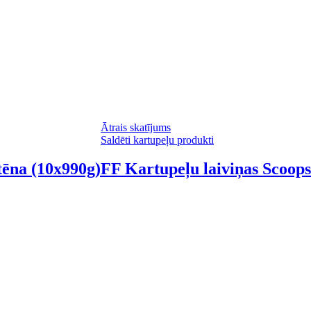
Ātrais skatījums
Saldēti kartupeļu produkti
tēna (10x990g)
FF Kartupeļu laiviņas Scoops