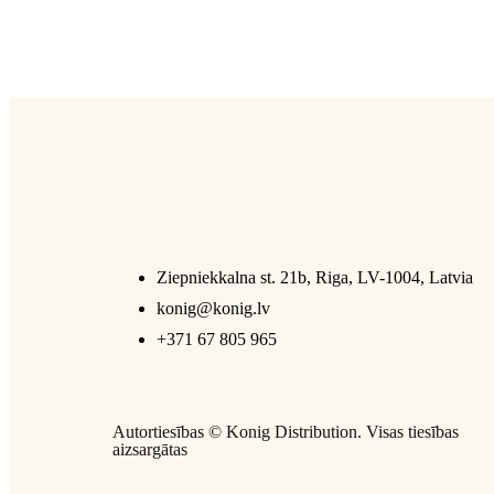
Ziepniekkalna st. 21b, Riga, LV-1004, Latvia
konig@konig.lv
+371 67 805 965
Autortiesības ©
Konig Distribution
. Visas tiesības
aizsargātas