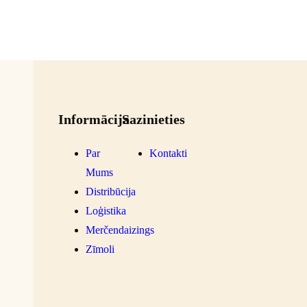
Informācija
Sazinieties
Par
Kontakti
Mums
Distribūcija
Loģistika
Merčendaizings
Zīmoli