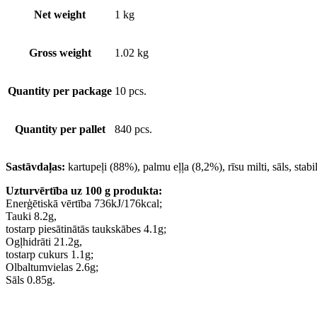
Net weight
1 kg
Gross weight
1.02 kg
Quantity per package
10 pcs.
Quantity per pallet
840 pcs.
Sastāvdaļas:
kartupeļi (88%), palmu eļļa (8,2%), rīsu milti, sāls, stabi
Uzturvērtība uz 100 g produkta:
Enerģētiskā vērtība 736kJ/176kcal;
Tauki 8.2g,
tostarp piesātinātās taukskābes 4.1g;
Ogļhidrāti 21.2g,
tostarp cukurs 1.1g;
Olbaltumvielas 2.6g;
Sāls 0.85g.