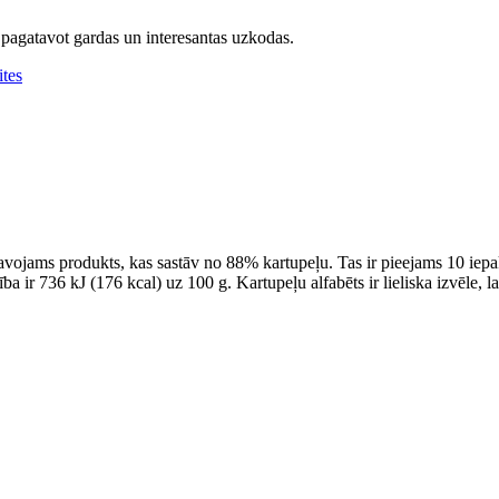
i pagatavot gardas un interesantas uzkodas.
ites
tavojams produkts, kas sastāv no 88% kartupeļu. Tas ir pieejams 10 iepak
tība ir 736 kJ (176 kcal) uz 100 g. Kartupeļu alfabēts ir lieliska izvēle,