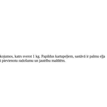
ojumos, katrs sverot 1 kg. Papildus kartupeļiem, sastāvā ir palmu eļļa
 lai pievienotu radošumu un jautrību maltītēm.