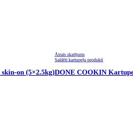
Ātrais skatījums
Saldēti kartupeļu produkti
 skin-on (5×2.5kg)
DONE COOKIN Kartupeļu 