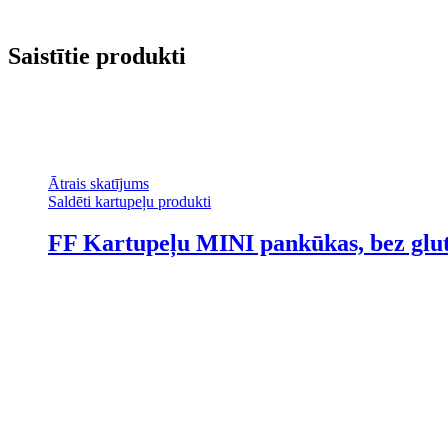
Saistītie produkti
Ātrais skatījums
Saldēti kartupeļu produkti
FF Kartupeļu MINI pankūkas, bez glu