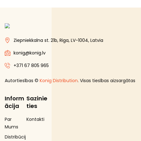
Ziepniekkalna st. 21b, Riga, LV-1004, Latvia
konig@konig.lv
+371 67 805 965
Autortiesības ©
Konig Distribution
. Visas tiesības aizsargātas
Inform
Sazinie
ācija
ties
Par
Kontakti
Mums
Distribūcij