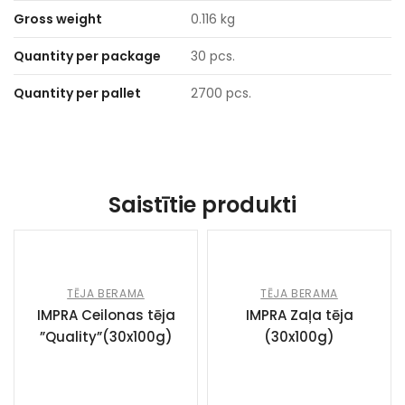
Gross weight
0.116 kg
Quantity per package
30 pcs.
Quantity per pallet
2700 pcs.
Saistītie produkti
TĒJA BERAMA
TĒJA BERAMA
IMPRA Ceilonas tēja
IMPRA Zaļa tēja
”Quality”(30x100g)
(30x100g)