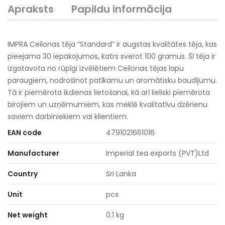
Apraksts
Papildu informācija
IMPRA Ceilonas tēja “Standard” ir augstas kvalitātes tēja, kas
pieejama 30 iepakojumos, katrs sverot 100 gramus. Šī tēja ir
izgatavota no rūpīgi izvēlētiem Ceilonas tējas lapu
paraugiem, nodrošinot patīkamu un aromātisku baudījumu.
Tā ir piemērota ikdienas lietošanai, kā arī lieliski piemērota
birojiem un uzņēmumiem, kas meklē kvalitatīvu dzērienu
saviem darbiniekiem vai klientiem.
EAN code
4791021661016
Manufacturer
Imperial tea exports (PVT)Ltd
Country
Sri Lanka
Unit
pcs
Net weight
0.1 kg