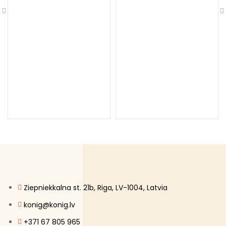
Ziepniekkalna st. 21b, Riga, LV-1004, Latvia
konig@konig.lv
+371 67 805 965