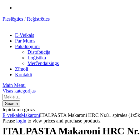
Pieslēgties
Reģistrēties
Konig
—
E-Veikals
Distribūcija,
Par Mums
Loģistika,
Pakalpojumi
Merchandising
Distribūcija
Loģistika
Merčendaizings
Zīmoli
Kontakti
Main Menu
Visas kategorijas
Products
search
Search
Iepirkumu grozs
E-veikals
Makaroni
ITALPASTA Makaroni HRC Nr.81 spirāles (1x5k
Please
login
to view prices and purchase products.
ITALPASTA Makaroni HRC Nr.81