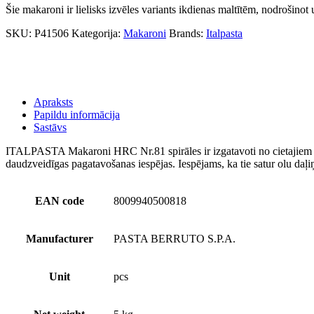
Šie makaroni ir lielisks izvēles variants ikdienas maltītēm, nodrošino
SKU:
P41506
Kategorija:
Makaroni
Brands:
Italpasta
Apraksts
Papildu informācija
Sastāvs
ITALPASTA Makaroni HRC Nr.81 spirāles ir izgatavoti no cietajiem kvi
daudzveidīgas pagatavošanas iespējas. Iespējams, ka tie satur olu daļ
EAN code
8009940500818
Manufacturer
PASTA BERRUTO S.P.A.
Unit
pcs