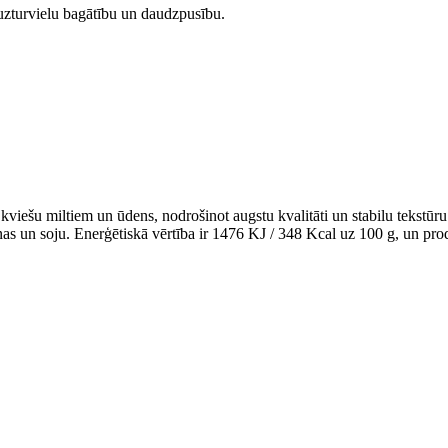
t uzturvielu bagātību un daudzpusību.
ešu miltiem un ūdens, nodrošinot augstu kvalitāti un stabilu tekstūru
iņas un soju. Enerģētiskā vērtība ir 1476 KJ / 348 Kcal uz 100 g, un pro