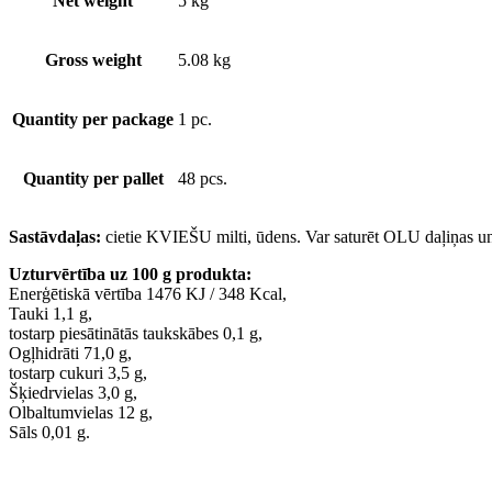
Net weight
5 kg
Gross weight
5.08 kg
Quantity per package
1 pc.
Quantity per pallet
48 pcs.
Sastāvdaļas:
cietie KVIEŠU milti, ūdens. Var saturēt OLU daļiņas 
Uzturvērtība uz 100 g produkta:
Enerģētiskā vērtība 1476 KJ / 348 Kcal,
Tauki 1,1 g,
tostarp piesātinātās taukskābes 0,1 g,
Ogļhidrāti 71,0 g,
tostarp cukuri 3,5 g,
Šķiedrvielas 3,0 g,
Olbaltumvielas 12 g,
Sāls 0,01 g.