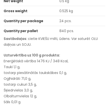
Net weight
0.5 kg
Gross weight
0.525 kg
Quantity per package
24 pcs.
Quantity per pallet
840 pcs.
Sastāvdaļas:
cietie KVIEŠU milti, ūdens. Var saturēt OLU
daļiņas un SOJU.
Uzturvērtība uz 100 g produkta:
Enerģētiskā vērtība 1476 KJ / 348 Kcal,
Tauki 1,1 g,
tostarp piesātinātās taukskābes 0,1 g,
Ogļhidrāti 71,0 g,
tostarp cukuri 3,5 g,
Šķiedrvielas 3,0 g,
Olbaltumvielas 12 g,
Sāls 0,01 g.