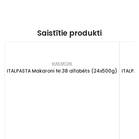
Saistītie produkti
MAKARONI
ITALPASTA Makaroni Nr.38 alfabēts (24x500g)
ITALPA