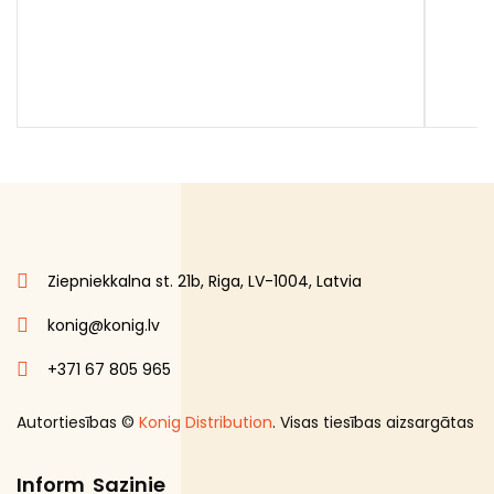
Ziepniekkalna st. 21b, Riga, LV-1004, Latvia
konig@konig.lv
+371 67 805 965
Autortiesības ©
Konig Distribution
. Visas tiesības aizsargātas
Inform
Sazinie