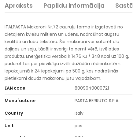
Apraksts
Papildu informācija
Sastā
ITALPASTA Makaroni Nr.72 cauruļu forma ir izgatavoti no
cietajiem kviešu miltiem un ūdens, nodrošinot augstu
kvalitāti un labu tekstūru. Šie makaroni var saturēt olu
daļiņas un soju, tādēļ ir svarīgi to ņemt vērā, izvēloties
produktu. Enerģētiskā vērtība ir 1476 KJ / 348 Kcal uz 100 g,
padarot tos par pievilcīgu izvēli dažādām ēdienkartēm.
Iepakojumā ir 24 iepakojumi pa 500 g, kas nodrošinās
pietiekami daudz makaronu jūsu vajadzībām.
EAN code
8009940000721
Manufacturer
PASTA BERRUTO S.P.A.
Country
Italy
Unit
pcs