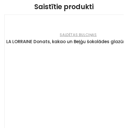
Saistītie produkti
SALDĒTAS BULCIŅAS
LA LORRAINE Donats, kakao un Beļģu šokolādes glazūr