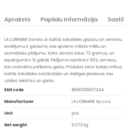
Apraksts
Papildu informācija
Sastā
LA LORRAINE Donats ar baltās šokolādes glazūru un zemeņu
ievārījumu ir gardums, kas apvieno mīksto mīklu un
aromātisko pildījumu. Katrs donats satur 73 gramus, un
iepakojumā ir 12 gabali. Pildījuma sastāvā ir 60% zemeņu,
kas nodrošina patīkamu garšu. Produkts satur kviešu miltus,
baltās šokolādes sastāvdaļas un dabīgas piedevas, kas
uzlabo tekstūru un garšu.
EAN code
8590325507244
Manufacturer
LA LORRAINE Sp.z.o.o
Unit
pcs
Net weight
0.073 kg