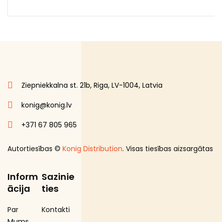
Ziepniekkalna st. 21b, Riga, LV-1004, Latvia
konig@konig.lv
+371 67 805 965
Autortiesības ©
Konig Distribution
. Visas tiesības aizsargātas
Inform
Sazinie
ācija
ties
Par
Kontakti
Mums