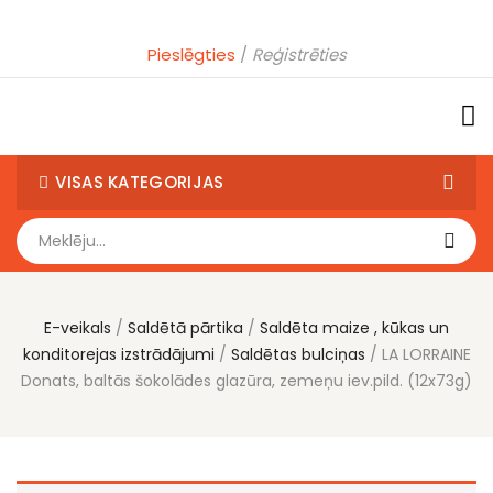
Pieslēgties
Reģistrēties
VISAS KATEGORIJAS
E-veikals
Saldētā pārtika
Saldēta maize , kūkas un
konditorejas izstrādājumi
Saldētas bulciņas
LA LORRAINE
Donats, baltās šokolādes glazūra, zemeņu iev.pild. (12x73g)