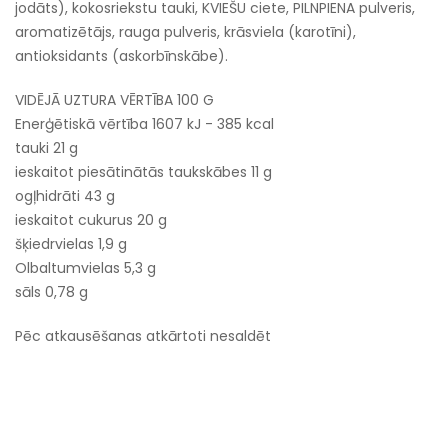
jodāts), kokosriekstu tauki, KVIEŠU ciete, PILNPIENA pulveris,
aromatizētājs, rauga pulveris, krāsviela (karotīni),
antioksidants (askorbīnskābe).
VIDĒJĀ UZTURA VĒRTĪBA 100 G
Enerģētiskā vērtība 1607 kJ - 385 kcal
tauki 21 g
ieskaitot piesātinātās taukskābes 11 g
ogļhidrāti 43 g
ieskaitot cukurus 20 g
šķiedrvielas 1,9 g
Olbaltumvielas 5,3 g
sāls 0,78 g
Pēc atkausēšanas atkārtoti nesaldēt