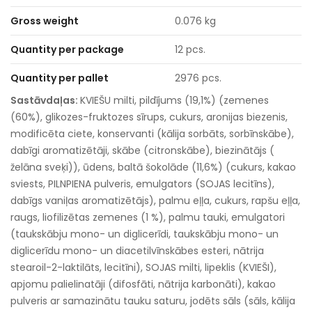
Gross weight
0.076 kg
Quantity per package
12 pcs.
Quantity per pallet
2976 pcs.
Sastāvdaļas:
KVIEŠU milti, pildījums (19,1%) (zemenes
(60%), glikozes-fruktozes sīrups, cukurs, aronijas biezenis,
modificēta ciete, konservanti (kālija sorbāts, sorbīnskābe),
dabīgi aromatizētāji, skābe (citronskābe), biezinātājs (
želāna sveķi)), ūdens, baltā šokolāde (11,6%) (cukurs, kakao
sviests, PILNPIENA pulveris, emulgators (SOJAS lecitīns),
dabīgs vaniļas aromatizētājs), palmu eļļa, cukurs, rapšu eļļa,
raugs, liofilizētas zemenes (1 %), palmu tauki, emulgatori
(taukskābju mono- un diglicerīdi, taukskābju mono- un
diglicerīdu mono- un diacetilvīnskābes esteri, nātrija
stearoil-2-laktilāts, lecitīni), SOJAS milti, lipeklis (KVIEŠI),
apjomu palielinatāji (difosfāti, nātrija karbonāti), kakao
pulveris ar samazinātu tauku saturu, jodēts sāls (sāls, kālija