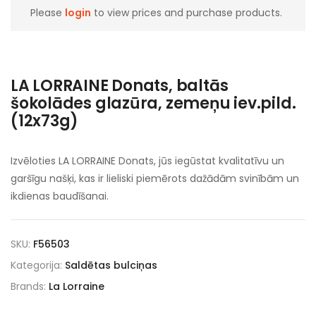
Please
login
to view prices and purchase products.
LA LORRAINE Donats, baltās
šokolādes glazūra, zemeņu iev.pild.
(12x73g)
Izvēloties LA LORRAINE Donats, jūs iegūstat kvalitatīvu un
garšīgu našķi, kas ir lieliski piemērots dažādām svinībām un
ikdienas baudīšanai.
SKU:
F56503
Kategorija:
Saldētas bulciņas
Brands:
La Lorraine