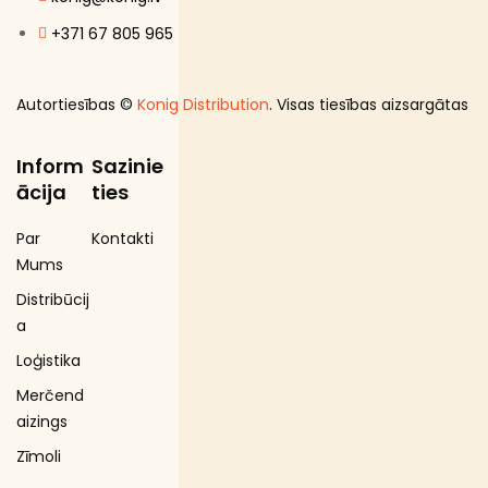
+371 67 805 965
Autortiesības ©
Konig Distribution
. Visas tiesības aizsargātas
Inform
Sazinie
ācija
ties
Par
Kontakti
Mums
Distribūcij
a
Loģistika
Merčend
aizings
Zīmoli