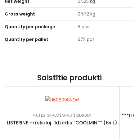
Net weight
0.525 kg
Gross weight
0.572 kg
Quantity per package
6 pcs.
Quantity per pallet
672 pcs.
Saistītie produkti
***LIST
MUTES SKALOŠANAS ŠĶIDRUMI
LISTERINE m/skaloj. līdzeklis “COOLMINT” (6x1L)