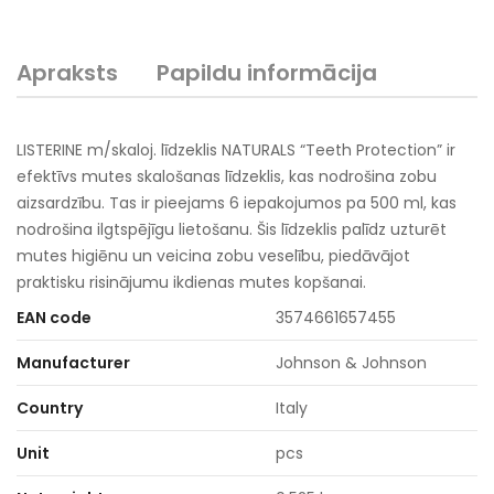
Apraksts
Papildu informācija
LISTERINE m/skaloj. līdzeklis NATURALS “Teeth Protection” ir
efektīvs mutes skalošanas līdzeklis, kas nodrošina zobu
aizsardzību. Tas ir pieejams 6 iepakojumos pa 500 ml, kas
nodrošina ilgtspējīgu lietošanu. Šis līdzeklis palīdz uzturēt
mutes higiēnu un veicina zobu veselību, piedāvājot
praktisku risinājumu ikdienas mutes kopšanai.
EAN code
3574661657455
Manufacturer
Johnson & Johnson
Country
Italy
Unit
pcs