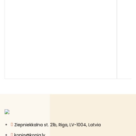
Ziepniekkalna st. 21b, Riga, LV-1004, Latvia
konig@konig.lv