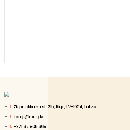
Ziepniekkalna st. 21b, Riga, LV-1004, Latvia
konig@konig.lv
+371 67 805 965