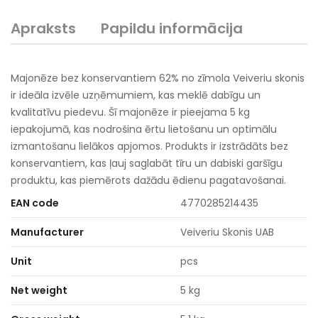
Apraksts
Papildu informācija
Majonēze bez konservantiem 62% no zīmola Veiveriu skonis
ir ideāla izvēle uzņēmumiem, kas meklē dabīgu un
kvalitatīvu piedevu. Šī majonēze ir pieejama 5 kg
iepakojumā, kas nodrošina ērtu lietošanu un optimālu
izmantošanu lielākos apjomos. Produkts ir izstrādāts bez
konservantiem, kas ļauj saglabāt tīru un dabiski garšīgu
produktu, kas piemērots dažādu ēdienu pagatavošanai.
EAN code
4770285214435
Manufacturer
Veiveriu Skonis UAB
Unit
pcs
Net weight
5 kg