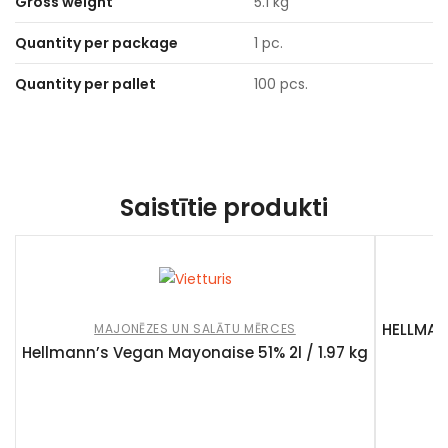
Gross weight
5.1 kg
Quantity per package
1 pc.
Quantity per pallet
100 pcs.
Saistītie produkti
M
HELLMANN
MAJONĒZES UN SALĀTU MĒRCES
Hellmann’s Vegan Mayonaise 51% 2l / 1.97 kg