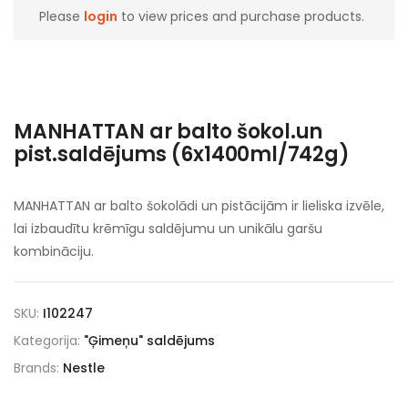
Please
login
to view prices and purchase products.
MANHATTAN ar balto šokol.un
pist.saldējums (6x1400ml/742g)
MANHATTAN ar balto šokolādi un pistācijām ir lieliska izvēle,
lai izbaudītu krēmīgu saldējumu un unikālu garšu
kombināciju.
SKU:
I102247
Kategorija:
"Ģimeņu" saldējums
Brands:
Nestle