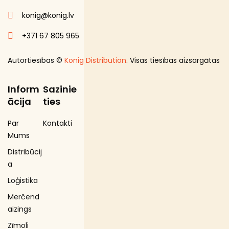
konig@konig.lv
+371 67 805 965
Autortiesības ©
Konig Distribution
. Visas tiesības aizsargātas
Inform
Sazinie
ācija
ties
Par
Kontakti
Mums
Distribūcij
a
Loģistika
Merčend
aizings
Zīmoli