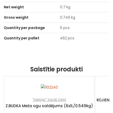
Net weight
0.7 kg
Gross weight
0.749 kg
Quantity per package
6 pcs.
Quantity per pallet
462 pcs.
Saistītie produkti
RŪJIENA
"ĢIMEŅU" SALDĒJUMS
Z.BUDKA Meža ogu saldējums (6x1L/0.549kg)