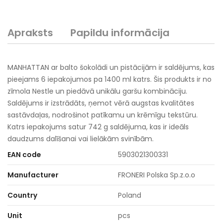
Apraksts
Papildu informācija
MANHATTAN ar balto šokolādi un pistācijām ir saldējums, kas
pieejams 6 iepakojumos pa 1400 ml katrs. Šis produkts ir no
zīmola Nestle un piedāvā unikālu garšu kombināciju.
Saldējums ir izstrādāts, ņemot vērā augstas kvalitātes
sastāvdaļas, nodrošinot patīkamu un krēmīgu tekstūru.
Katrs iepakojums satur 742 g saldējuma, kas ir ideāls
daudzums dalīšanai vai lielākām svinībām.
EAN code
5903021300331
Manufacturer
FRONERI Polska Sp.z.o.o
Country
Poland
Unit
pcs