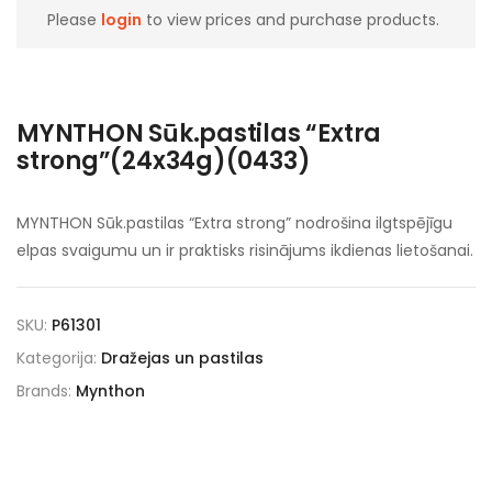
Please
login
to view prices and purchase products.
MYNTHON Sūk.pastilas “Extra
strong”(24x34g)(0433)
MYNTHON Sūk.pastilas “Extra strong” nodrošina ilgtspējīgu
elpas svaigumu un ir praktisks risinājums ikdienas lietošanai.
SKU:
P61301
Kategorija:
Dražejas un pastilas
Brands:
Mynthon