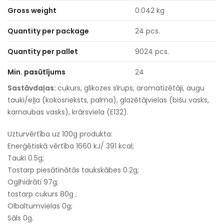
Gross weight
0.042 kg
Quantity per package
24 pcs.
Quantity per pallet
9024 pcs.
Min. pasūtījums
24
Sastāvdaļas:
cukurs, glikozes sīrups, aromatizētāji, augu
tauki/eļļa (kokosrieksts, palma), glazētājvielas (bišu vasks,
karnaubas vasks), krārsviela (E132).
Uzturvērtība uz 100g produkta:
Enerģētiskā vērtība 1660 kJ/ 391 kcal;
Tauki 0.5g;
Tostarp piesātinātās taukskābes 0.2g;
Ogļhidrāti 97g;
tostarp cukurs 80g ;
Olbaltumvielas 0g;
Sāls 0g.