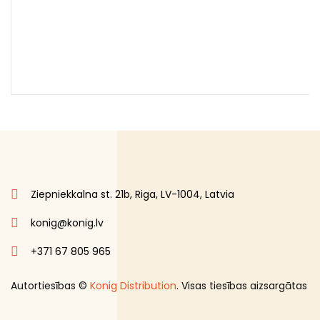
Ziepniekkalna st. 21b, Riga, LV-1004, Latvia
konig@konig.lv
+371 67 805 965
Autortiesības ©
Konig Distribution
. Visas tiesības aizsargātas