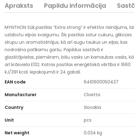
Apraksts
Papildu informācija
Sastā
MYNTHON Sūk.pastilas “Extra strong” ir efektīvs risinājums, lai
uzlabotu elpas svaigumu. Šīs pastilas satur cukuru, glikozes
sīrupu un aromatizētājus, kā arī augu taukus un eļļas, kas
nodrošina patīkamu garšu. Papildus sastāvā ir
glazētājvielas, piemēram, bišu vasks un karnaubas vasks, kā
arī krāsviela E132. Katras pastilas enerģētiskā vērtība ir 1660
kJ/391 kcal. Iepakojumā ir 24 gabali.
EAN code
6410600050437
Manufacturer
Cloetta
Country
Slovakia
Unit
pcs
Net weight
0.034 kg