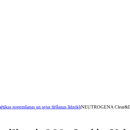
tikas noņemšanas un sejas tīrīšanas līdzekļi
NEUTROGENA Clear&Defen