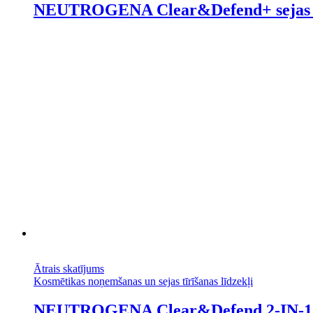
NEUTROGENA Clear&Defend+ sejas mi
Ātrais skatījums
Kosmētikas noņemšanas un sejas tīrīšanas līdzekļi
NEUTROGENA Clear&Defend 2-IN-1 ma