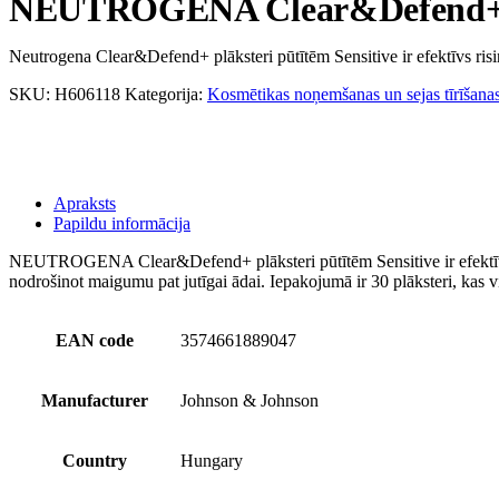
NEUTROGENA Clear&Defend+ plā
Neutrogena Clear&Defend+ plāksteri pūtītēm Sensitive ir efektīvs risin
SKU:
H606118
Kategorija:
Kosmētikas noņemšanas un sejas tīrīšanas
Apraksts
Papildu informācija
NEUTROGENA Clear&Defend+ plāksteri pūtītēm Sensitive ir efektīvs risi
nodrošinot maigumu pat jutīgai ādai. Iepakojumā ir 30 plāksteri, kas vie
EAN code
3574661889047
Manufacturer
Johnson & Johnson
Country
Hungary