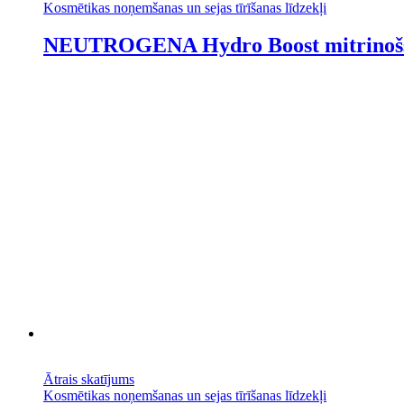
Kosmētikas noņemšanas un sejas tīrīšanas līdzekļi
NEUTROGENA Hydro Boost mitrinošs l
Ātrais skatījums
Kosmētikas noņemšanas un sejas tīrīšanas līdzekļi