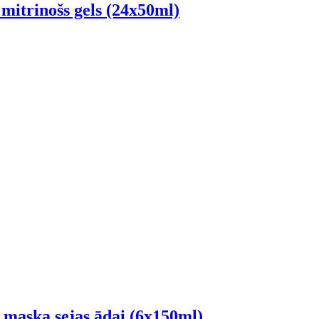
trinošs gels (24x50ml)
ska sejas ādai (6x150ml)