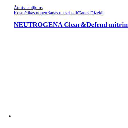
Ātrais skatījums
Kosmētikas noņemšanas un sejas tīrīšanas līdzekļi
NEUTROGENA Clear&Defend mitrināt