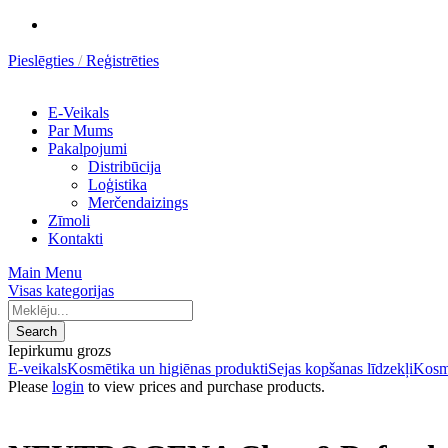
Pieslēgties
Reģistrēties
E-Veikals
Par Mums
Pakalpojumi
Distribūcija
Loģistika
Merčendaizings
Zīmoli
Kontakti
Main Menu
Visas kategorijas
Search
Iepirkumu grozs
E-veikals
Kosmētika un higiēnas produkti
Sejas kopšanas līdzekļi
Kosmē
Please
login
to view prices and purchase products.