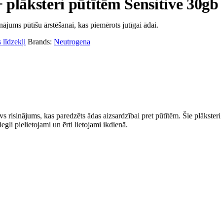
ksteri pūtītēm Sensitive 30gb
ājums pūtīšu ārstēšanai, kas piemērots jutīgai ādai.
 līdzekļi
Brands:
Neutrogena
nājums, kas paredzēts ādas aizsardzībai pret pūtītēm. Šie plāksteri ir
gli pielietojami un ērti lietojami ikdienā.