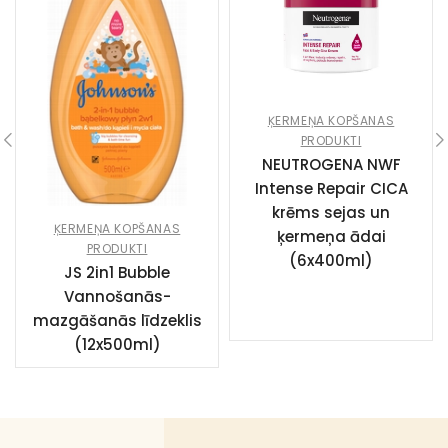
ĶERMEŅA KOPŠANAS
PRODUKTI
NEUTROGENA NWF
Intense Repair CICA
krēms sejas un
ĶERMEŅA KOPŠANAS
ķermeņa ādai
PRODUKTI
(6x400ml)
JS 2in1 Bubble
Vannošanās-
mazgāšanās līdzeklis
(12x500ml)