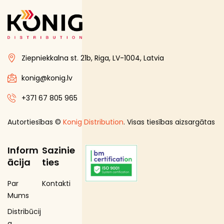
Ziepniekkalna st. 21b, Riga, LV-1004, Latvia
konig@konig.lv
+371 67 805 965
Autortiesības ©
Konig Distribution
. Visas tiesības aizsargātas
Inform
Sazinie
ācija
ties
Par
Kontakti
Mums
Distribūcij
a