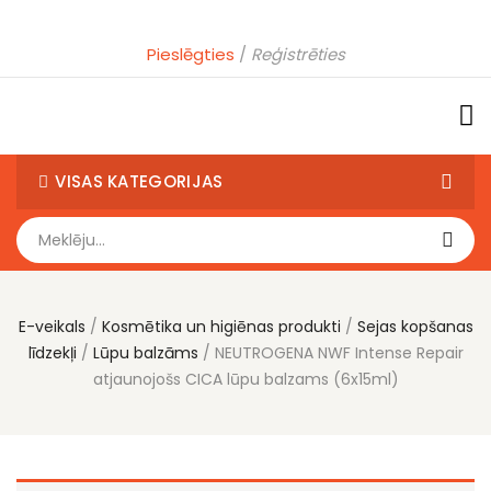
Pieslēgties
Reģistrēties
VISAS KATEGORIJAS
E-veikals
Kosmētika un higiēnas produkti
Sejas kopšanas
līdzekļi
Lūpu balzāms
NEUTROGENA NWF Intense Repair
atjaunojošs CICA lūpu balzams (6x15ml)