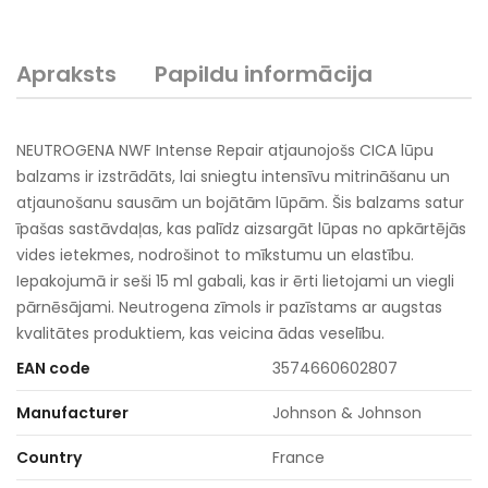
Apraksts
Papildu informācija
NEUTROGENA NWF Intense Repair atjaunojošs CICA lūpu
balzams ir izstrādāts, lai sniegtu intensīvu mitrināšanu un
atjaunošanu sausām un bojātām lūpām. Šis balzams satur
īpašas sastāvdaļas, kas palīdz aizsargāt lūpas no apkārtējās
vides ietekmes, nodrošinot to mīkstumu un elastību.
Iepakojumā ir seši 15 ml gabali, kas ir ērti lietojami un viegli
pārnēsājami. Neutrogena zīmols ir pazīstams ar augstas
kvalitātes produktiem, kas veicina ādas veselību.
EAN code
3574660602807
Manufacturer
Johnson & Johnson
Country
France