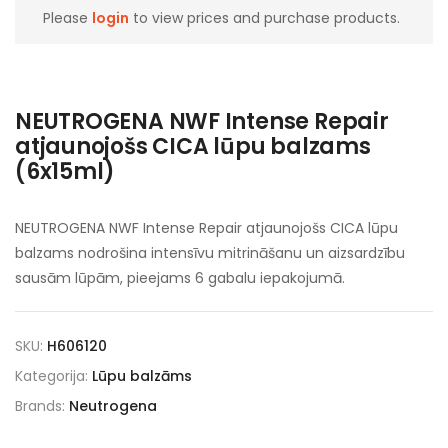
Please
login
to view prices and purchase products.
NEUTROGENA NWF Intense Repair
atjaunojošs CICA lūpu balzams
(6x15ml)
NEUTROGENA NWF Intense Repair atjaunojošs CICA lūpu
balzams nodrošina intensīvu mitrināšanu un aizsardzību
sausām lūpām, pieejams 6 gabalu iepakojumā.
SKU:
H606120
Kategorija:
Lūpu balzāms
Brands:
Neutrogena