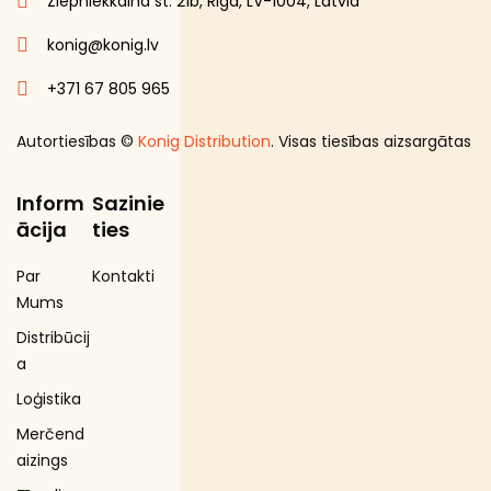
Ziepniekkalna st. 21b, Riga, LV-1004, Latvia
konig@konig.lv
+371 67 805 965
Autortiesības ©
Konig Distribution
. Visas tiesības aizsargātas
Inform
Sazinie
ācija
ties
Par
Kontakti
Mums
Distribūcij
a
Loģistika
Merčend
aizings