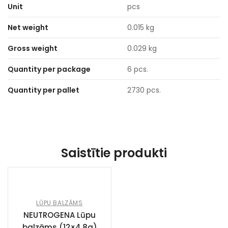
Unit
pcs
Net weight
0.015 kg
Gross weight
0.029 kg
Quantity per package
6 pcs.
Quantity per pallet
2730 pcs.
Saistītie produkti
LŪPU BALZĀMS
NEUTROGENA Lūpu
balzāms (12×4.8g)