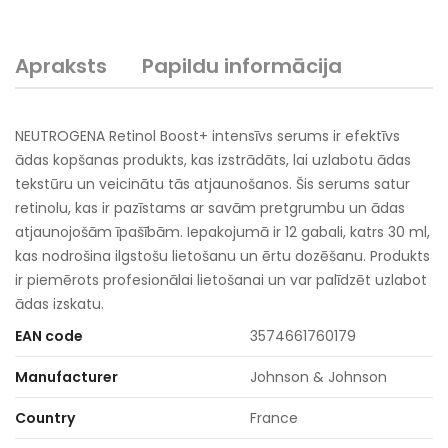
Apraksts
Papildu informācija
NEUTROGENA Retinol Boost+ intensīvs serums ir efektīvs
ādas kopšanas produkts, kas izstrādāts, lai uzlabotu ādas
tekstūru un veicinātu tās atjaunošanos. Šis serums satur
retinolu, kas ir pazīstams ar savām pretgrumbu un ādas
atjaunojošām īpašībām. Iepakojumā ir 12 gabali, katrs 30 ml,
kas nodrošina ilgstošu lietošanu un ērtu dozēšanu. Produkts
ir piemērots profesionālai lietošanai un var palīdzēt uzlabot
ādas izskatu.
EAN code
3574661760179
Manufacturer
Johnson & Johnson
Country
France