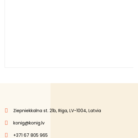
Ziepniekkalna st. 21b, Riga, LV-1004, Latvia
konig@konig.lv
+371 67 805 965