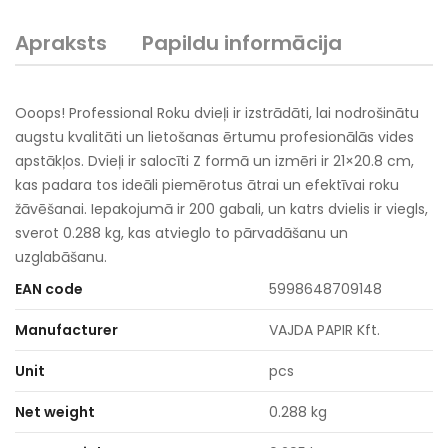
Apraksts
Papildu informācija
Ooops! Professional Roku dvieļi ir izstrādāti, lai nodrošinātu
augstu kvalitāti un lietošanas ērtumu profesionālās vides
apstākļos. Dvieļi ir salocīti Z formā un izmēri ir 21×20.8 cm,
kas padara tos ideāli piemērotus ātrai un efektīvai roku
žāvēšanai. Iepakojumā ir 200 gabali, un katrs dvielis ir viegls,
sverot 0.288 kg, kas atvieglo to pārvadāšanu un
uzglabāšanu.
EAN code
5998648709148
Manufacturer
VAJDA PAPIR Kft.
Unit
pcs
Net weight
0.288 kg