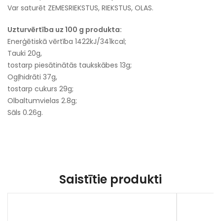
Var saturēt ZEMESRIEKSTUS, RIEKSTUS, OLAS.
Uzturvērtība uz 100 g produkta:
Enerģētiskā vērtība 1422kJ/341kcal;
Tauki 20g,
tostarp piesātinātās taukskābes 13g;
Ogļhidrāti 37g,
tostarp cukurs 29g;
Olbaltumvielas 2.8g;
Sāls 0.26g.
Saistītie produkti