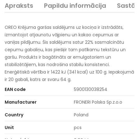
Apraksts
Papildu informācija
Sastā
OREO Krējuma garšas saldējums uz kociņa ir izstrādāts,
izmantojot atjaunotu vājpienu un kakao cepumus ar
vaniļas pildījumu. Šis saldējums satur 22% sasmalcinātu
cepumu gabaliņu, kas piešķir tam patīkamu tekstūru un
garšu. Produkts ir bagātināts ar emulgatoriem un
stabilizētājiem, kas nodrošina stabilu konsistenci.
Enerģētiskā vērtība ir 1422 kJ (341 kcal) uz 100 g. Iepakojumā
ir 20 gabali, katrs ar svaru 64 g.
EAN code
5900130038254
Manufacturer
FRONERI Polska Sp.z.o.o
Country
Poland
Unit
pcs