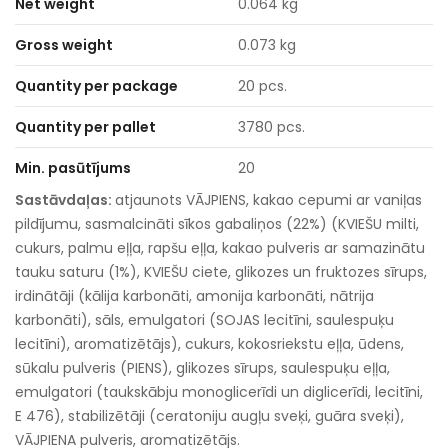
Net weight
0.064 kg
Gross weight
0.073 kg
Quantity per package
20 pcs.
Quantity per pallet
3780 pcs.
Min. pasūtījums
20
Sastāvdaļas:
atjaunots VĀJPIENS, kakao cepumi ar vaniļas
pildījumu, sasmalcināti sīkos gabaliņos (22%) (KVIEŠU milti,
cukurs, palmu eļļa, rapšu eļļa, kakao pulveris ar samazinātu
tauku saturu (1%), KVIEŠU ciete, glikozes un fruktozes sīrups,
irdinātāji (kālija karbonāti, amonija karbonāti, nātrija
karbonāti), sāls, emulgatori (SOJAS lecitīni, saulespuķu
lecitīni), aromatizētājs), cukurs, kokosriekstu eļļa, ūdens,
sūkalu pulveris (PIENS), glikozes sīrups, saulespuķu eļļa,
emulgatori (taukskābju monoglicerīdi un diglicerīdi, lecitīni,
E 476), stabilizētāji (ceratoniju augļu sveķi, guāra sveķi),
VĀJPIENA pulveris, aromatizētājs.