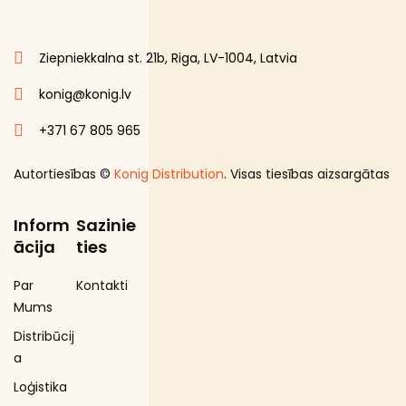
Ziepniekkalna st. 21b, Riga, LV-1004, Latvia
konig@konig.lv
+371 67 805 965
Autortiesības ©
Konig Distribution
. Visas tiesības aizsargātas
Inform
Sazinie
ācija
ties
Par
Kontakti
Mums
Distribūcij
a
Loģistika