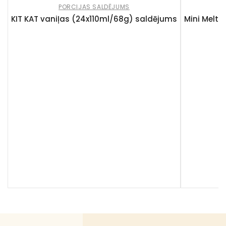
PORCIJAS SALDĒJUMS
KIT KAT vaniļas (24x110ml/68g) saldējums
Mini Melt