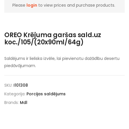
Please
login
to view prices and purchase products.
OREO Krējuma garšas sald.uz
koc./105/(20x90ml/64g)
Saldējums ir lieliska izvēle, lai pievienotu dažādību desertu
piedāvājumam.
SKU:
I101308
Kategorija:
Porcijas saldējums
Brands:
Mdl