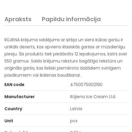
Apraksts
Papildu informācija
RŪJIENA krējuma saldējums ar ķirbja un siera kūkas garšu ir
unikāls deserts, kas apvieno klasiskās garšas ar mūsdienīgu
pieeju. Šis produkts tiek piedāvāts 12 iepakojumos, katrs sver
550 gramus. Saldo krējumu raksturo bagātīga tekstūra un
oriģināla garša, kas lieliski piemērota dažādiem svinīgiem
pasākumiem vai ikdienas baudīšanai.
EAN code
4750075002190
Manufacturer
Rūjiena Ice Cream Ltd.
Country
Latvia
Unit
pcs