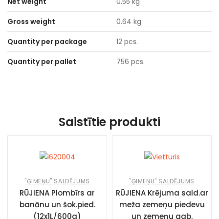
Net weight
0.55 kg
Gross weight
0.64 kg
Quantity per package
12 pcs.
Quantity per pallet
756 pcs.
Saistītie produkti
"ĢIMEŅU" SALDĒJUMS
"ĢIMEŅU" SALDĒJUMS
RŪJIENA Plombīrs ar
RŪJIENA Krējuma sald.ar
banānu un šok.pied.
meža zemeņu piedevu
(12x1L/600g)
un zemeņu gab.