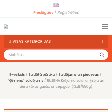
Pieslēgties
Reģistrēties
VISAS KATEGORIJAS
E-veikals
Saldētā pārtika
Saldējums un piedevas
"Ģimeņu" saldējums
RŪJIENA Krējuma sald. ar ķirbja un
siera kūkas garšu, ar cep.gab. (12x1L/550g)