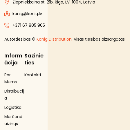
Ziepniekkalna st. 21b, Riga, LV-1004, Latvia
konig@konig.lv
+371 67 805 965
Autortiesības ©
Konig Distribution
. Visas tiesības aizsargātas
Inform
Sazinie
ācija
ties
Par
Kontakti
Mums
Distribūcij
a
Loģistika
Merčend
aizings