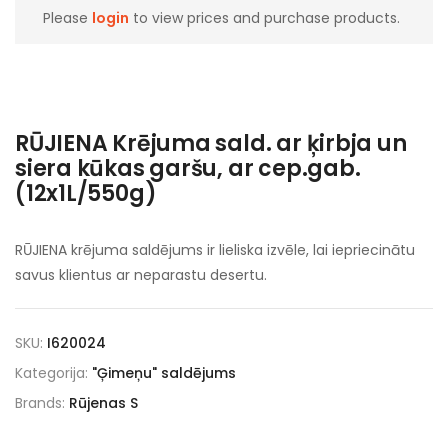
Please
login
to view prices and purchase products.
RŪJIENA Krējuma sald. ar ķirbja un
siera kūkas garšu, ar cep.gab.
(12x1L/550g)
RŪJIENA krējuma saldējums ir lieliska izvēle, lai iepriecinātu
savus klientus ar neparastu desertu.
SKU:
I620024
Kategorija:
"Ģimeņu" saldējums
Brands:
Rūjenas S