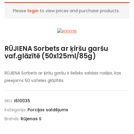
Please
login
to view prices and purchase products.
RŪJIENA Sorbets ar ķiršu garšu
vaf.glāzītē (50x125ml/85g)
RŪJIENA Sorbets ar ķiršu garšu ir lielisks saldais našķis, kas
pieejams 50 vafeles glāzītēs.
SKU:
I610035
Kategorija:
Porcijas saldējums
Brands:
Rūjenas S