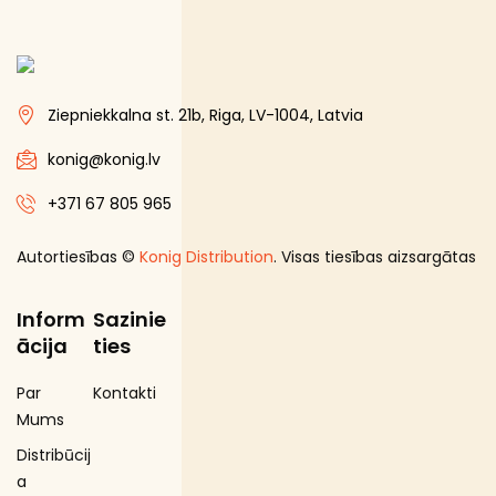
Ziepniekkalna st. 21b, Riga, LV-1004, Latvia
konig@konig.lv
+371 67 805 965
Autortiesības ©
Konig Distribution
. Visas tiesības aizsargātas
Inform
Sazinie
ācija
ties
Par
Kontakti
Mums
Distribūcij
a