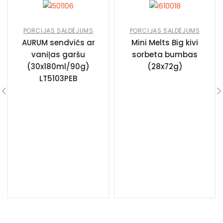
PORCIJAS SALDĒJUMS
PORCIJAS SALDĒJUMS
AURUM sendvičs ar
Mini Melts Big kivi
vaniļas garšu
sorbeta bumbas
(30x180ml/90g)
(28x72g)
LT5103PEB