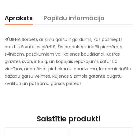
Apraksts
Papildu informācija
RŪJIENA Sorbets ar ķiršu garšu ir gardums, kas pasniegts
praktiskā vafeles glāzītē. Šis produkts ir ideāli piemērots
svinībām, pasākumiem vai ikdienas baudīšanai. Katras
glāzītes svars ir 85 g, un kopējais iepakojums satur 50
vienības, nodrošinot pietiekamu daudzumu, lai apmierinātu
dažādu garšu vēlmes. Rūjenas S zīmols garantē augstu
kvalitāti un patīkamu garšas pieredzi.
Saistītie produkti