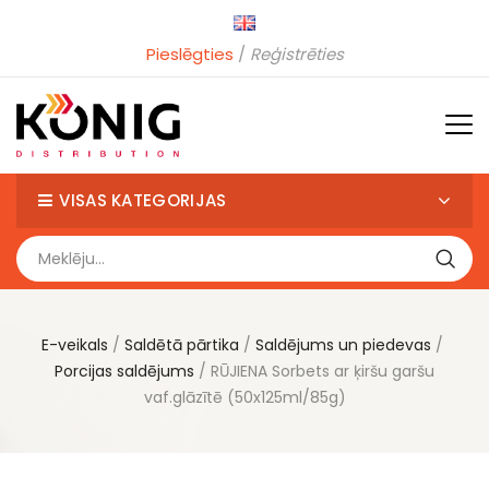
Pieslēgties
Reģistrēties
VISAS KATEGORIJAS
E-veikals
Saldētā pārtika
Saldējums un piedevas
Porcijas saldējums
RŪJIENA Sorbets ar ķiršu garšu
vaf.glāzītē (50x125ml/85g)