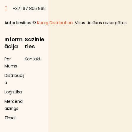
+371 67 805 965
Autortiesības ©
Konig Distribution
. Visas tiesības aizsargātas
Inform
Sazinie
ācija
ties
Par
Kontakti
Mums
Distribūcij
a
Loģistika
Merčend
aizings
Zīmoli