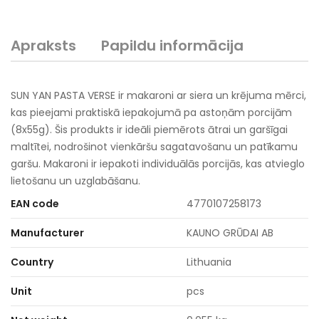
Apraksts
Papildu informācija
SUN YAN PASTA VERSE ir makaroni ar siera un krējuma mērci,
kas pieejami praktiskā iepakojumā pa astoņām porcijām
(8x55g). Šis produkts ir ideāli piemērots ātrai un garšīgai
maltītei, nodrošinot vienkāršu sagatavošanu un patīkamu
garšu. Makaroni ir iepakoti individuālās porcijās, kas atvieglo
lietošanu un uzglabāšanu.
EAN code
4770107258173
Manufacturer
KAUNO GRŪDAI AB
Country
Lithuania
Unit
pcs