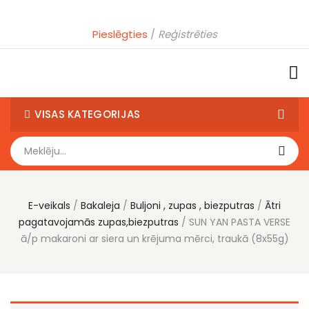
Pieslēgties
Reģistrēties
VISAS KATEGORIJAS
E-veikals
Bakaleja
Buljoni , zupas , biezputras
Ātri
pagatavojamās zupas,biezputras
SUN YAN PASTA VERSE
ā/p makaroni ar siera un krējuma mērci, traukā (8x55g)