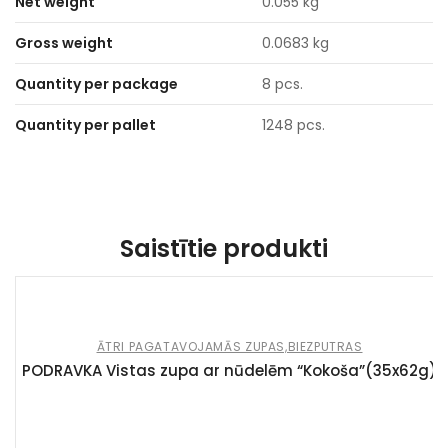
Net weight
0.055 kg
Gross weight
0.0683 kg
Quantity per package
8 pcs.
Quantity per pallet
1248 pcs.
Saistītie produkti
ĀTRI PAGATAVOJAMĀS ZUPAS,BIEZPUTRAS
PODRAVKA Vistas zupa ar nūdelēm “Kokoša”(35x62g)