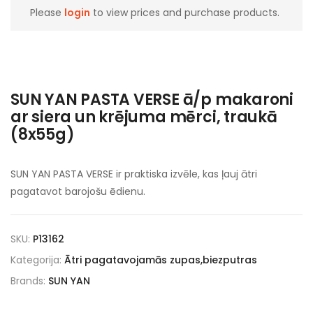
Please
login
to view prices and purchase products.
SUN YAN PASTA VERSE ā/p makaroni
ar siera un krējuma mērci, traukā
(8x55g)
SUN YAN PASTA VERSE ir praktiska izvēle, kas ļauj ātri
pagatavot barojošu ēdienu.
SKU:
P13162
Kategorija:
Ātri pagatavojamās zupas,biezputras
Brands:
SUN YAN