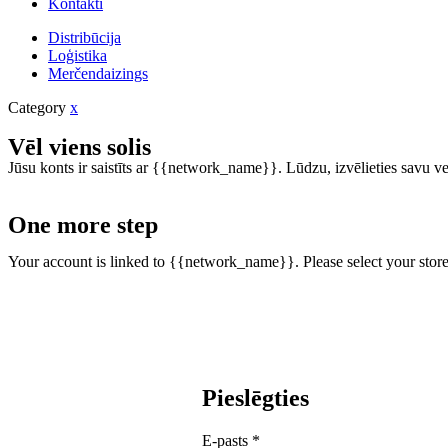
Kontakti
Distribūcija
Loģistika
Merčendaizings
Category
x
Vēl viens solis
Jūsu konts ir saistīts ar {{network_name}}. Lūdzu, izvēlieties savu vei
One more step
Your account is linked to {{network_name}}. Please select your store
Pieslēgties
E-pasts
*