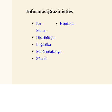
Informācija
Sazinieties
Par
Kontakti
Mums
Distribūcija
Loģistika
Merčendaizings
Zīmoli