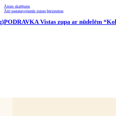
Ātrais skatījums
Ātri pagatavojamās zupas,biezputras
g)
PODRAVKA Vistas zupa ar nūdelēm “Kok