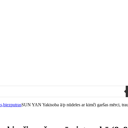
s,biezputras
SUN YAN Yakisoba ā/p nūdeles ar kimči garšas mērci, tra