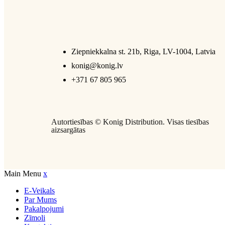
Ziepniekkalna st. 21b, Riga, LV-1004, Latvia
konig@konig.lv
+371 67 805 965
Autortiesības ©
Konig Distribution
. Visas tiesības
aizsargātas
Main Menu
x
E-Veikals
Par Mums
Pakalpojumi
Zīmoli