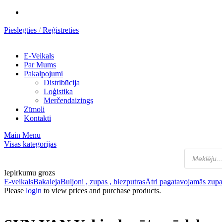
Pieslēgties
Reģistrēties
E-Veikals
Par Mums
Pakalpojumi
Distribūcija
Loģistika
Merčendaizings
Zīmoli
Kontakti
Main Menu
Visas kategorijas
Iepirkumu grozs
E-veikals
Bakaleja
Buljoni , zupas , biezputras
Ātri pagatavojamās zupa
Please
login
to view prices and purchase products.