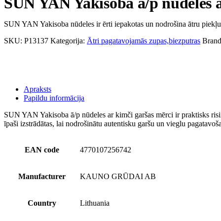
SUN YAN Yakisoba ā/p nūdeles ar
SUN YAN Yakisoba nūdeles ir ērti iepakotas un nodrošina ātru piekļuvi
SKU:
P13137
Kategorija:
Ātri pagatavojamās zupas,biezputras
Brand
Apraksts
Papildu informācija
SUN YAN Yakisoba ā/p nūdeles ar kimči garšas mērci ir praktisks risinā
īpaši izstrādātas, lai nodrošinātu autentisku garšu un vieglu pagatavoš
EAN code
4770107256742
Manufacturer
KAUNO GRŪDAI AB
Country
Lithuania