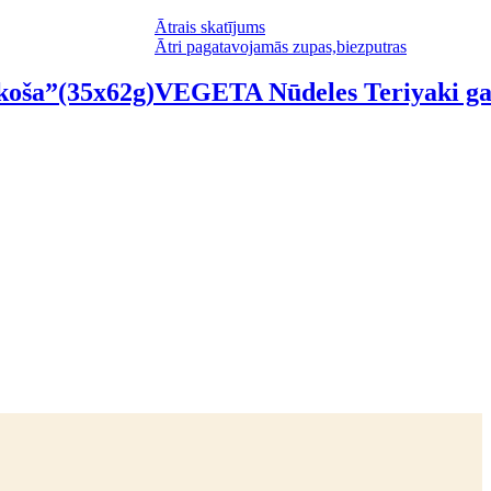
Ātrais skatījums
Ātri pagatavojamās zupas,biezputras
oša”(35x62g)
VEGETA Nūdeles Teriyaki ga