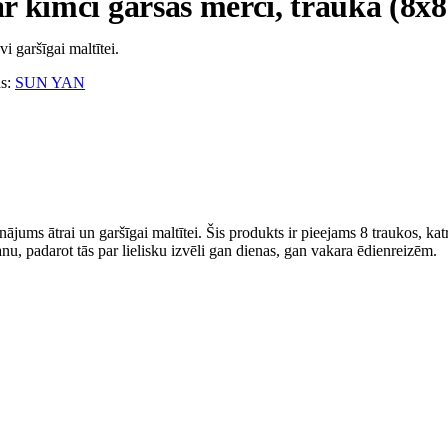
 kimči garšas mērci, traukā (8x8
 garšīgai maltītei.
s:
SUN YAN
jums ātrai un garšīgai maltītei. Šis produkts ir pieejams 8 traukos, katr
anu, padarot tās par lielisku izvēli gan dienas, gan vakara ēdienreizēm.