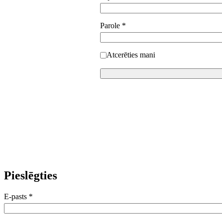
Parole
*
Atcerēties mani
Pieslēgties
E-pasts
*