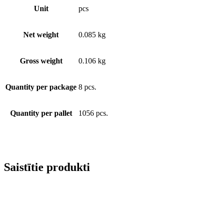
Unit
pcs
Net weight
0.085 kg
Gross weight
0.106 kg
Quantity per package
8 pcs.
Quantity per pallet
1056 pcs.
Saistītie produkti