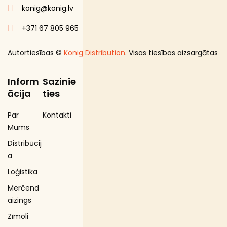
konig@konig.lv
+371 67 805 965
Autortiesības ©
Konig Distribution
. Visas tiesības aizsargātas
Inform
Sazinie
ācija
ties
Par
Kontakti
Mums
Distribūcij
a
Loģistika
Merčend
aizings
Zīmoli