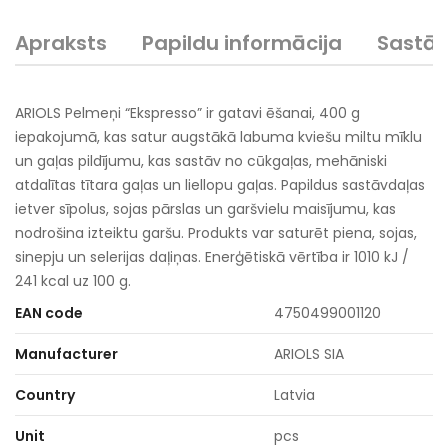
Apraksts
Papildu informācija
Sastā
ARIOLS Pelmeņi “Ekspresso” ir gatavi ēšanai, 400 g
iepakojumā, kas satur augstākā labuma kviešu miltu mīklu
un gaļas pildījumu, kas sastāv no cūkgaļas, mehāniski
atdalītas tītara gaļas un liellopu gaļas. Papildus sastāvdaļas
ietver sīpolus, sojas pārslas un garšvielu maisījumu, kas
nodrošina izteiktu garšu. Produkts var saturēt piena, sojas,
sinepju un selerijas daļiņas. Enerģētiskā vērtība ir 1010 kJ /
241 kcal uz 100 g.
EAN code
4750499001120
Manufacturer
ARIOLS SIA
Country
Latvia
Unit
pcs