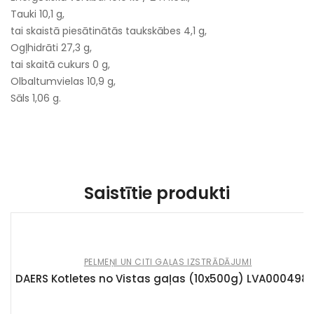
Tauki 10,1 g,
tai skaistā piesātinātās taukskābes 4,1 g,
Ogļhidrāti 27,3 g,
tai skaitā cukurs 0 g,
Olbaltumvielas 10,9 g,
Sāls 1,06 g.
Saistītie produkti
PELMEŅI UN CITI GAĻAS IZSTRĀDĀJUMI
DAERS Kotletes no Vistas gaļas (10x500g) LVA000498