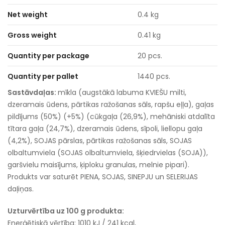
Net weight
0.4 kg
Gross weight
0.41 kg
Quantity per package
20 pcs.
Quantity per pallet
1440 pcs.
Sastāvdaļas:
mīkla (augstākā labuma KVIEŠU milti,
dzeramais ūdens, pārtikas ražošanas sāls, rapšu eļļa), gaļas
pildījums (50%) (+5%) (cūkgaļa (26,9%), mehāniski atdalīta
tītara gaļa (24,7%), dzeramais ūdens, sīpoli, liellopu gaļa
(4,2%), SOJAS pārslas, pārtikas ražošanas sāls, SOJAS
olbaltumviela (SOJAS olbaltumviela, šķiedrvielas (SOJA)),
garšvielu maisījums, ķiploku granulas, melnie pipari).
Produkts var saturēt PIENA, SOJAS, SINEPJU un SELERIJAS
daļiņas.
Uzturvērtība uz 100 g produkta:
Enerģētiskā vērtība: 1010 kJ / 241 kcal,