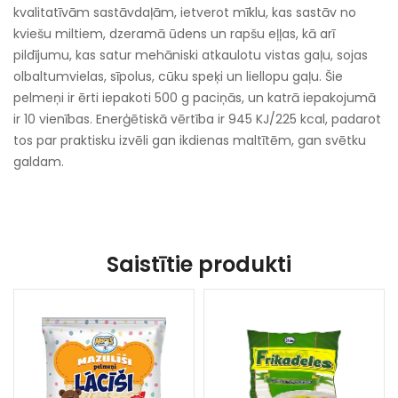
kvalitatīvām sastāvdaļām, ietverot mīklu, kas sastāv no
kviešu miltiem, dzeramā ūdens un rapšu eļļas, kā arī
pildījumu, kas satur mehāniski atkaulotu vistas gaļu, sojas
olbaltumvielas, sīpolus, cūku speķi un liellopu gaļu. Šie
pelmeņi ir ērti iepakoti 500 g paciņās, un katrā iepakojumā
ir 10 vienības. Enerģētiskā vērtība ir 945 KJ/225 kcal, padarot
tos par praktisku izvēli gan ikdienas maltītēm, gan svētku
galdam.
Saistītie produkti