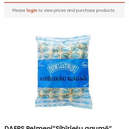
Please
login
to view prices and purchase products.
DAERS Pelmeņi”Sibīriešu gaumē”