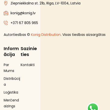
Ziepniekkalna st. 21b, Riga, LV-1004, Latvia
konig@konig.lv
+371 67 805 965
Autortiesības ©
Konig Distribution
. Visas tiesības aizsargātas
Inform
Sazinie
ācija
ties
Par
Kontakti
Mums
Distribūcij
a
Loģistika
Merčend
aizings