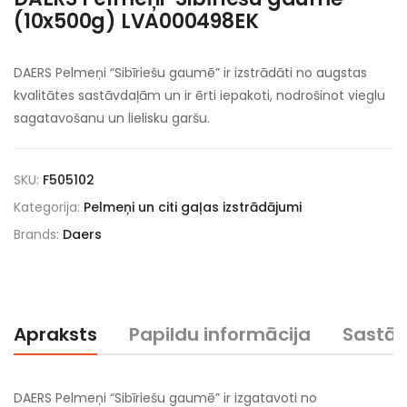
(10x500g) LVA000498EK
DAERS Pelmeņi “Sibīriešu gaumē” ir izstrādāti no augstas
kvalitātes sastāvdaļām un ir ērti iepakoti, nodrošinot vieglu
sagatavošanu un lielisku garšu.
SKU:
F505102
Kategorija:
Pelmeņi un citi gaļas izstrādājumi
Brands:
Daers
Apraksts
Papildu informācija
Sastā
DAERS Pelmeņi “Sibīriešu gaumē” ir izgatavoti no