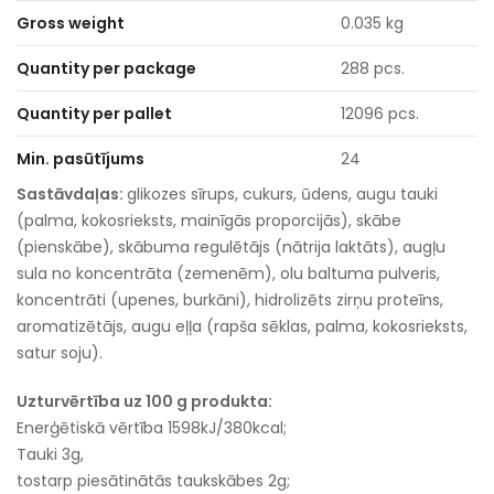
Gross weight
0.035 kg
Quantity per package
288 pcs.
Quantity per pallet
12096 pcs.
Min. pasūtījums
24
Sastāvdaļas:
glikozes sīrups, cukurs, ūdens, augu tauki
(palma, kokosrieksts, mainīgās proporcijās), skābe
(pienskābe), skābuma regulētājs (nātrija laktāts), augļu
sula no koncentrāta (zemenēm), olu baltuma pulveris,
koncentrāti (upenes, burkāni), hidrolizēts zirņu proteīns,
aromatizētājs, augu eļļa (rapša sēklas, palma, kokosrieksts,
satur soju).
Uzturvērtība uz 100 g produkta:
Enerģētiskā vērtība 1598kJ/380kcal;
Tauki 3g,
tostarp piesātinātās taukskābes 2g;