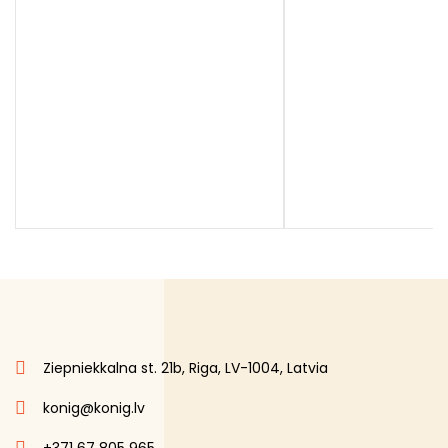
Ziepniekkalna st. 21b, Riga, LV-1004, Latvia
konig@konig.lv