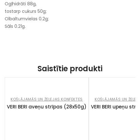
Ogļhidrāti 88g,
tostarp cukurs 50g;
Olbaltumvielas 0.2g;
Sāls 0.21g.
Saistītie produkti
KOŠĻĀJAMĀS UN ŽELEJAS KONFEKTES
KOŠĻĀJAMĀS UN ŽELEJ
VERI BERI aveņu strīpas (28x50g)
VERI BERI upeņu str