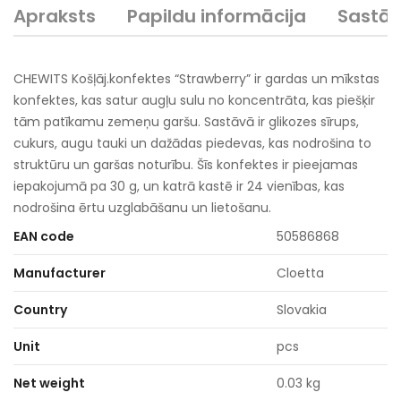
Apraksts
Papildu informācija
Sastā
CHEWITS Košļāj.konfektes “Strawberry” ir gardas un mīkstas
konfektes, kas satur augļu sulu no koncentrāta, kas piešķir
tām patīkamu zemeņu garšu. Sastāvā ir glikozes sīrups,
cukurs, augu tauki un dažādas piedevas, kas nodrošina to
struktūru un garšas noturību. Šīs konfektes ir pieejamas
iepakojumā pa 30 g, un katrā kastē ir 24 vienības, kas
nodrošina ērtu uzglabāšanu un lietošanu.
EAN code
50586868
Manufacturer
Cloetta
Country
Slovakia
Unit
pcs
Net weight
0.03 kg