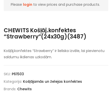
Please
login
to view prices and purchase products.
CHEWITS Košļāj.konfektes
“Strawberry”(24x30g)(3487)
Košļāj.konfektes “Strawberry” ir lieliska izvēle, lai pievienotu
saldumu ikdienas uzkodām.
SKU:
P61503
Kategorija:
Košļājamās un želejas konfektes
Brands:
Chewits