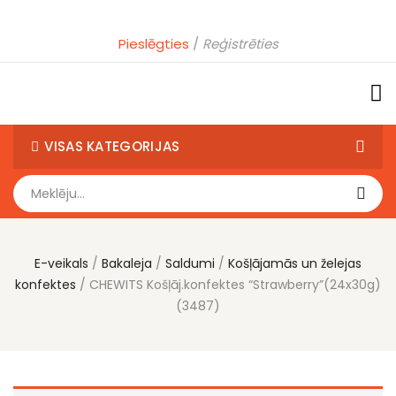
Pieslēgties
Reģistrēties
VISAS KATEGORIJAS
E-veikals
Bakaleja
Saldumi
Košļājamās un želejas
konfektes
CHEWITS Košļāj.konfektes “Strawberry”(24x30g)
(3487)