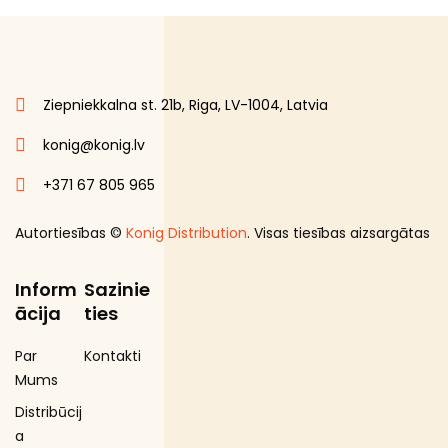
Ziepniekkalna st. 21b, Riga, LV-1004, Latvia
konig@konig.lv
+371 67 805 965
Autortiesības ©
Konig Distribution
. Visas tiesības aizsargātas
Inform
Sazinie
ācija
ties
Par
Kontakti
Mums
Distribūcij
a