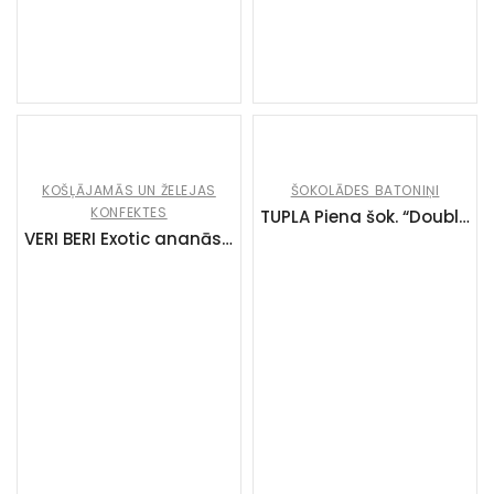
KOŠĻĀJAMĀS UN ŽELEJAS
ŠOKOLĀDES BATONIŅI
KONFEKTES
TUPLA Piena šok. “Double layer Vanilla” (42x48g)
VERI BERI Exotic ananāsu un kokosriekstu strīpas (14x50g)