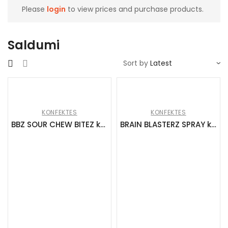
Please
login
to view prices and purchase products.
Saldumi
Sort by
KONFEKTES
KONFEKTES
BBZ SOUR CHEW BITEZ kraukšķīgas konfektes ar pildījumu (12x100g)
BRAIN BLASTERZ SPRAY konfekšu aerosols (18x45ml)