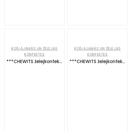
KOŠĻĀJAMĀS UN ŽELEJAS
KOŠĻĀJAMĀS UN ŽELEJAS
KONFEKTES
KONFEKTES
***CHEWITS želejkonfektes Jewels Sweet (24x125g)
***CHEWITS želejkonfektes Jewels Sour (24x125g)