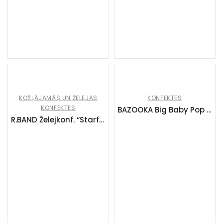
KOŠĻĀJAMĀS UN ŽELEJAS
KONFEKTES
KONFEKTES
BAZOOKA Big Baby Pop Duo Favourites (12x32g)
R.BAND Želejkonf. “Starfish” (24x90g)