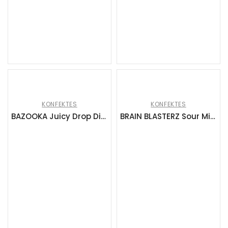
KONFEKTES
KONFEKTES
BAZOOKA Juicy Drop Dipperz Cherry želejas nūjiņas (8x96g)
BRAIN BLASTERZ Sour Mix Candy Bags ledenes (24x69g)