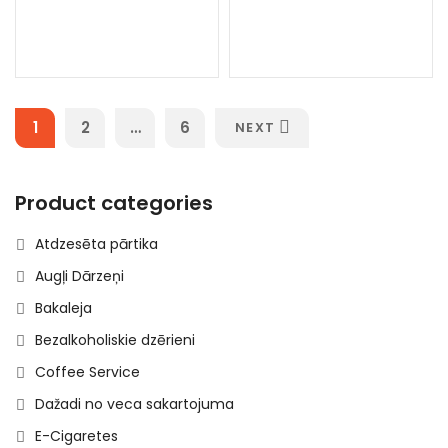
1
2
…
6
NEXT
Product categories
Atdzesēta pārtika
Augļi Dārzeņi
Bakaleja
Bezalkoholiskie dzērieni
Coffee Service
Dažadi no veca sakartojuma
E-Cigaretes