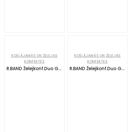
KOŠĻĀJAMĀS UN ŽELEJAS
KOŠĻĀJAMĀS UN ŽELEJAS
KONFEKTES
KONFEKTES
R.BAND Želejkonf.Duo Gummies Fruity&Sweet (10*215g)
R.BAND Želejkonf.Duo Gummies Sweet&Sour (10*215g)