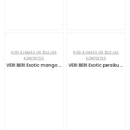
KOŠĻĀJAMĀS UN ŽELEJAS
KOŠĻĀJAMĀS UN ŽELEJAS
KONFEKTES
KONFEKTES
VERI BERI Exotic mango un marakujas strīpas (14x50g)
VERI BERI Exotic persiku un apelsīnu strīpas (14x50g)