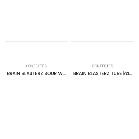
KONFEKTES
KONFEKTES
BRAIN BLASTERZ SOUR WORMZ Želejkonf. (16x100g)
BRAIN BLASTERZ TUBE karamele ar skāba pulvera pildījumu (12x48g)