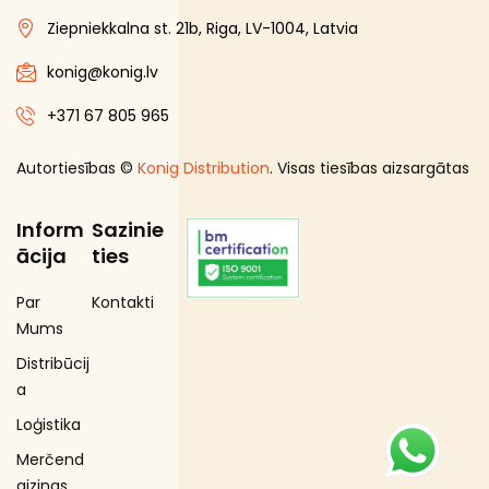
Ziepniekkalna st. 21b, Riga, LV-1004, Latvia
konig@konig.lv
+371 67 805 965
Autortiesības ©
Konig Distribution
. Visas tiesības aizsargātas
Inform
Sazinie
ācija
ties
Par
Kontakti
Mums
Distribūcij
a
Loģistika
Merčend
aizings