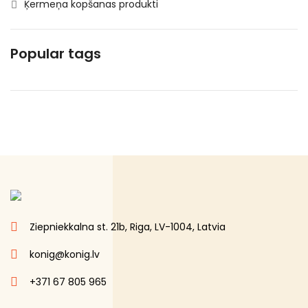
Ķermeņa kopšanas produkti
Kosmētika un higiēnas produkti
Mājsaimniecības preces
Popular tags
Makaroni
Piena , augu tauki un olas produkti
Saldētā pārtika
Saldēti dārzeņi
Saldēti kartupeļi
Speciālā pārtika
Uncategorized
Ziepniekkalna st. 21b, Riga, LV-1004, Latvia
konig@konig.lv
+371 67 805 965