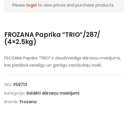
Please
login
to view prices and purchase products.
FROZANA Paprika “TRIO”/287/
(4×2.5kg)
FROZANA Paprika “TRIO” ir daudzveidīgs dārzeņu maisījums,
kas piedāvā veselīgu un garšīgu sastāvdaļu izvēli.
SKU:
F59713
Kategorija:
Saldēti dārzeņu maisījumi
Brands:
Frozana