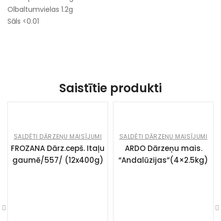
Olbaltumvielas 1.2g
Sāls <0.01
Saistītie produkti
SALDĒTI DĀRZEŅU MAISĪJUMI
SALDĒTI DĀRZEŅU MAISĪJUMI
FROZANA Dārz.cepš. Itaļu
ARDO Dārzeņu mais.
gaumē/557/ (12x400g)
“Andalūzijas”(4×2.5kg)