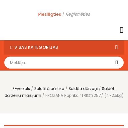
Pieslēgties
Reģistrēties
VISAS KATEGORIJAS
E-veikals
Saldētā pārtika
Saldēti dārzeņi
Saldēti
dārzeņu maisījumi
FROZANA Paprika “TRIO”/287/ (4×2.5kg)