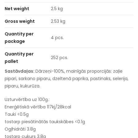
Net weight
2.5 kg
Gross weight
2.53 kg
Quantity per
4 pcs.
package
Quantity per
252 pcs.
pallet
Sastāvdaļas:
Dārzeņi-100%, mainīgās proporcijās: zaļie
pipari, sarkano piparu, dzeltenā paprika, pastinaks, selerija,
piparu, kukurūza.
Uzturvērtība uz 100g.:
Enerģētiskā vērtība 117kj/28kcal
Tauki <0.5g
tostarp piesātinātās taukskābes <0.1g
Ogļhidrāti 3.8g
tostarp cukurs 3.8g