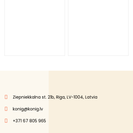
Ziepniekkalna st. 21b, Riga, LV-1004, Latvia
konig@konig.lv
+371 67 805 965