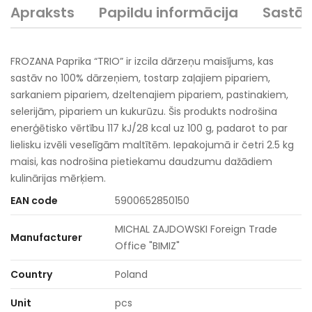
Apraksts
Papildu informācija
Sastā
FROZANA Paprika “TRIO” ir izcila dārzeņu maisījums, kas
sastāv no 100% dārzeņiem, tostarp zaļajiem pipariem,
sarkaniem pipariem, dzeltenajiem pipariem, pastinakiem,
selerijām, pipariem un kukurūzu. Šis produkts nodrošina
enerģētisko vērtību 117 kJ/28 kcal uz 100 g, padarot to par
lielisku izvēli veselīgām maltītēm. Iepakojumā ir četri 2.5 kg
maisi, kas nodrošina pietiekamu daudzumu dažādiem
kulinārijas mērķiem.
EAN code
5900652850150
MICHAL ZAJDOWSKI Foreign Trade
Manufacturer
Office "BIMIZ"
Country
Poland
Unit
pcs