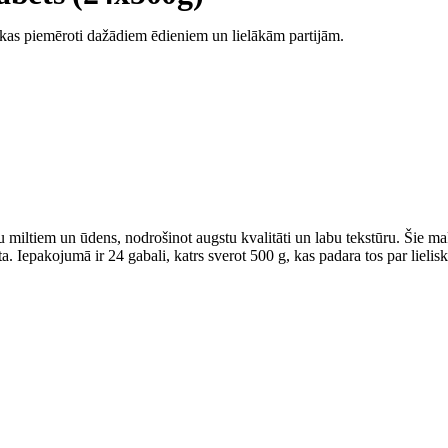
kas piemēroti dažādiem ēdieniem un lielākām partijām.
ltiem un ūdens, nodrošinot augstu kvalitāti un labu tekstūru. Šie makar
. Iepakojumā ir 24 gabali, katrs sverot 500 g, kas padara tos par lieli