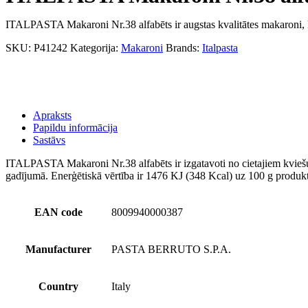
ITALPASTA Makaroni Nr.38 alfabēts ir augstas kvalitātes makaroni, 
SKU:
P41242
Kategorija:
Makaroni
Brands:
Italpasta
Apraksts
Papildu informācija
Sastāvs
ITALPASTA Makaroni Nr.38 alfabēts ir izgatavoti no cietajiem kviešu mi
gadījumā. Enerģētiskā vērtība ir 1476 KJ (348 Kcal) uz 100 g produkta
EAN code
8009940000387
Manufacturer
PASTA BERRUTO S.P.A.
Country
Italy