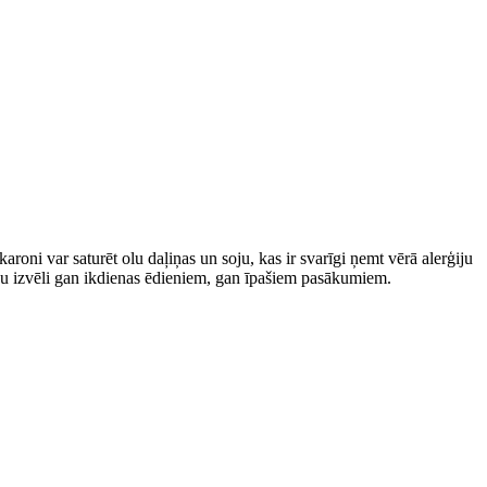
oni var saturēt olu daļiņas un soju, kas ir svarīgi ņemt vērā alerģiju
sku izvēli gan ikdienas ēdieniem, gan īpašiem pasākumiem.