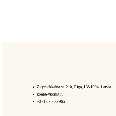
Ziepniekkalna st. 21b, Riga, LV-1004, Latvia
konig@konig.lv
+371 67 805 965