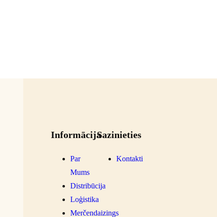
Informācija
Sazinieties
Par
Kontakti
Mums
Distribūcija
Loģistika
Merčendaizings