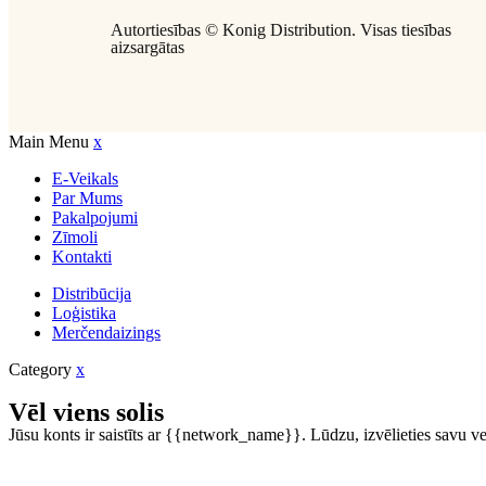
Autortiesības ©
Konig Distribution
. Visas tiesības
aizsargātas
Main Menu
x
E-Veikals
Par Mums
Pakalpojumi
Zīmoli
Kontakti
Distribūcija
Loģistika
Merčendaizings
Category
x
Vēl viens solis
Jūsu konts ir saistīts ar {{network_name}}. Lūdzu, izvēlieties savu vei