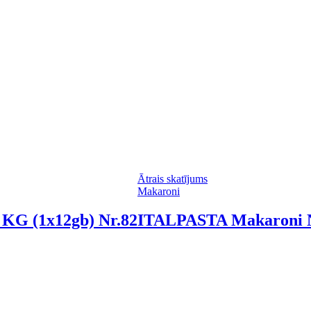
Ātrais skatījums
Makaroni
KG (1x12gb) Nr.82
ITALPASTA Makaroni 