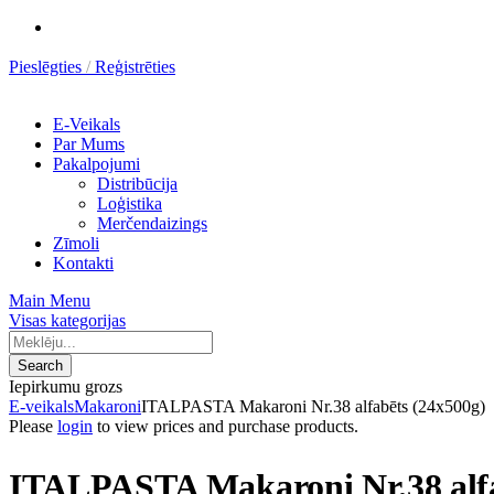
Pieslēgties
Reģistrēties
E-Veikals
Par Mums
Pakalpojumi
Distribūcija
Loģistika
Merčendaizings
Zīmoli
Kontakti
Main Menu
Visas kategorijas
Search
Iepirkumu grozs
E-veikals
Makaroni
ITALPASTA Makaroni Nr.38 alfabēts (24x500g)
Please
login
to view prices and purchase products.
ITALPASTA Makaroni Nr.38 alfa