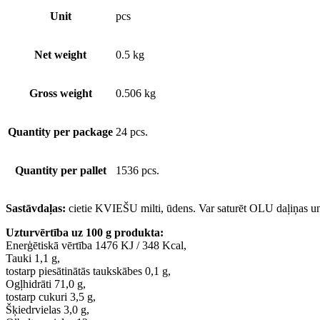
Unit
pcs
Net weight
0.5 kg
Gross weight
0.506 kg
Quantity per package
24 pcs.
Quantity per pallet
1536 pcs.
Sastāvdaļas:
cietie KVIEŠU milti, ūdens. Var saturēt OLU daļiņas 
Uzturvērtība uz 100 g produkta:
Enerģētiskā vērtība 1476 KJ / 348 Kcal,
Tauki 1,1 g,
tostarp piesātinātās taukskābes 0,1 g,
Ogļhidrāti 71,0 g,
tostarp cukuri 3,5 g,
Šķiedrvielas 3,0 g,