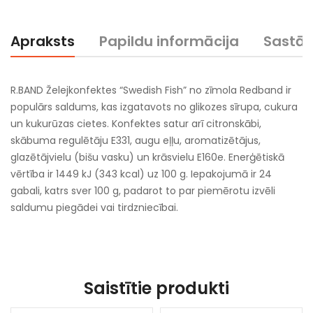
Apraksts
Papildu informācija
Sastā
R.BAND Želejkonfektes “Swedish Fish” no zīmola Redband ir
populārs saldums, kas izgatavots no glikozes sīrupa, cukura
un kukurūzas cietes. Konfektes satur arī citronskābi,
skābuma regulētāju E331, augu eļļu, aromatizētājus,
glazētājvielu (bišu vasku) un krāsvielu E160e. Enerģētiskā
vērtība ir 1449 kJ (343 kcal) uz 100 g. Iepakojumā ir 24
gabali, katrs sver 100 g, padarot to par piemērotu izvēli
saldumu piegādei vai tirdzniecībai.
Saistītie produkti