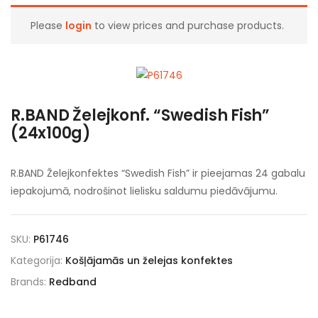
Please
login
to view prices and purchase products.
R.BAND Želejkonf. “Swedish Fish”
(24x100g)
R.BAND Želejkonfektes “Swedish Fish” ir pieejamas 24 gabalu
iepakojumā, nodrošinot lielisku saldumu piedāvājumu.
SKU:
P61746
Kategorija:
Košļājamās un želejas konfektes
Brands:
Redband