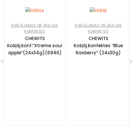
KOŠĻĀJAMĀS UN ŽELEJAS
KOŠĻĀJAMĀS UN ŽELEJAS
KONFEKTES
KONFEKTES
CHEWITS
CHEWITS
Košļāj.konf.”Xtreme sour
Košļāj.konfektes “Blue
apple”(24x34g)(6946)
Rasberry” (24x30g)