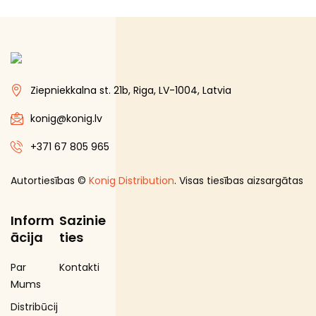
Ziepniekkalna st. 21b, Riga, LV-1004, Latvia
konig@konig.lv
+371 67 805 965
Autortiesības ©
Konig Distribution
. Visas tiesības aizsargātas
Inform
Sazinie
ācija
ties
Par
Kontakti
Mums
Distribūcij