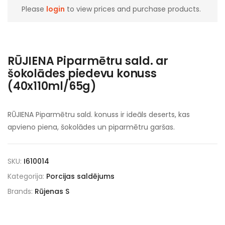
Please
login
to view prices and purchase products.
RŪJIENA Piparmētru sald. ar
šokolādes piedevu konuss
(40x110ml/65g)
RŪJIENA Piparmētru sald. konuss ir ideāls deserts, kas
apvieno piena, šokolādes un piparmētru garšas.
SKU:
I610014
Kategorija:
Porcijas saldējums
Brands:
Rūjenas S