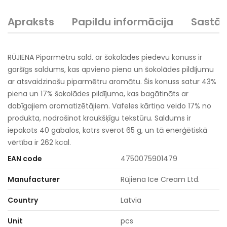
Apraksts
Papildu informācija
Sastā
RŪJIENA Piparmētru sald. ar šokolādes piedevu konuss ir
garšīgs saldums, kas apvieno piena un šokolādes pildījumu
ar atsvaidzinošu piparmētru aromātu. Šis konuss satur 43%
piena un 17% šokolādes pildījuma, kas bagātināts ar
dabīgajiem aromatizētājiem. Vafeles kārtiņa veido 17% no
produkta, nodrošinot kraukšķīgu tekstūru. Saldums ir
iepakots 40 gabalos, katrs sverot 65 g, un tā enerģētiskā
vērtība ir 262 kcal.
EAN code
4750075901479
Manufacturer
Rūjiena Ice Cream Ltd.
Country
Latvia
Unit
pcs