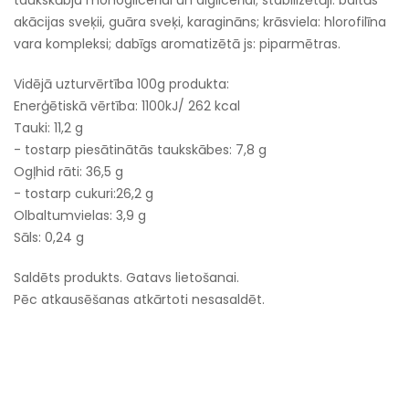
taukskābju monoglicerīdi un diglicerīdi; stabilizētāji: baltās
akācijas sveķii, guāra sveķi, karagināns; krāsviela: hlorofilīna
vara kompleksi; dabīgs aromatizētā js: piparmētras.
Vidējā uzturvērtība 100g produkta:
Enerģētiskā vērtība: 1100kJ/ 262 kcal
Tauki: 11,2 g
- tostarp piesātinātās taukskābes: 7,8 g
Ogļhid rāti: 36,5 g
- tostarp cukuri:26,2 g
Olbaltumvielas: 3,9 g
Sāls: 0,24 g
Saldēts produkts. Gatavs lietošanai.
Pēc atkausēšanas atkārtoti nesasaldēt.