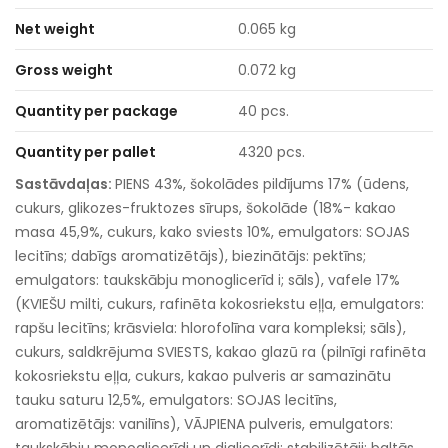
Net weight
0.065 kg
Gross weight
0.072 kg
Quantity per package
40 pcs.
Quantity per pallet
4320 pcs.
Sastāvdaļas:
PIENS 43%, šokolādes pildījums 17% (ūdens,
cukurs, glikozes-fruktozes sīrups, šokolāde (18%- kakao
masa 45,9%, cukurs, kako sviests 10%, emulgators: SOJAS
lecitīns; dabīgs aromatizētājs), biezinātājs: pektīns;
emulgators: taukskābju monoglicerīd i; sāls), vafele 17%
(KVIEŠU milti, cukurs, rafinēta kokosriekstu eļļa, emulgators:
rapšu lecitīns; krāsviela: hlorofolīna vara kompleksi; sāls),
cukurs, saldkrējuma SVIESTS, kakao glazū ra (pilnīgi rafinēta
kokosriekstu eļļa, cukurs, kakao pulveris ar samazinātu
tauku saturu 12,5%, emulgators: SOJAS lecitīns,
aromatizētājs: vanilīns), VĀJPIENA pulveris, emulgators: