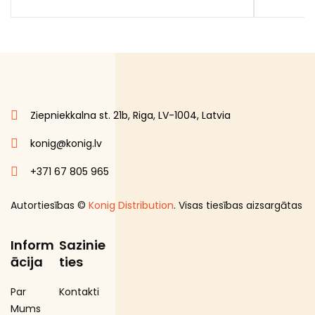
Ziepniekkalna st. 21b, Riga, LV-1004, Latvia
konig@konig.lv
+371 67 805 965
Autortiesības ©
Konig Distribution
. Visas tiesības aizsargātas
Inform
Sazinie
ācija
ties
Par
Kontakti
Mums