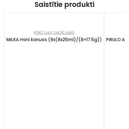
Saistītie produkti
PORCIJAS SALDĒJUMS
MILKA mini konuss (9x(8x25ml)/(8×17.5g))
PIRULO Ar