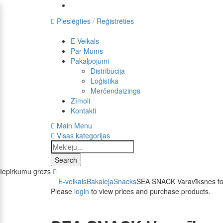
Pieslēgties
Reģistrēties
E-Veikals
Par Mums
Pakalpojumi
Distribūcija
Loģistika
Merčendaizings
Zīmoli
Kontakti
Main Menu
Visas kategorijas
Search
Iepirkumu grozs
E-veikals
Bakaleja
Snacks
SEA SNACK Varavīksnes fore
Please
login
to view prices and purchase products.