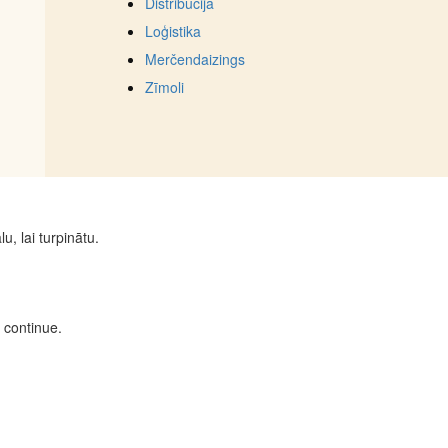
Distribūcija
Loģistika
Merčendaizings
Zīmoli
u, lai turpinātu.
 continue.