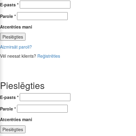
E-pasts
*
Parole
*
Atcerēties mani
Pieslēgties
Aizmirsāt paroli?
Vēl neesat klients?
Reģistrēties
Pieslēgties
E-pasts
*
Parole
*
Atcerēties mani
Pieslēgties