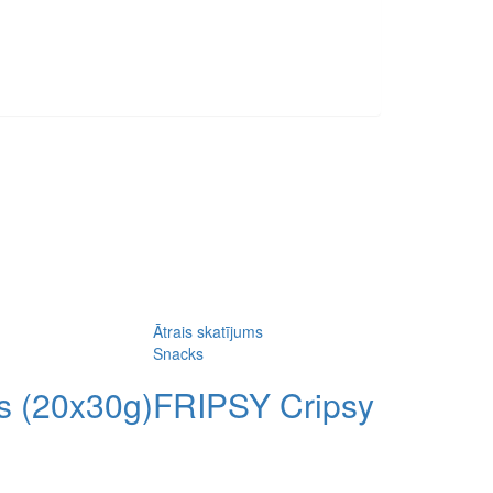
Ātrais skatījums
Snacks
s (20x30g)
FRIPSY Cripsy nūjiņas 