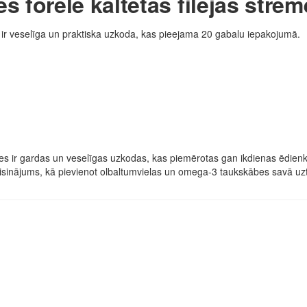
forele kaltētas filejas strēm
 ir veselīga un praktiska uzkoda, kas pieejama 20 gabalu iepakojumā.
es ir gardas un veselīgas uzkodas, kas piemērotas gan ikdienas ēdienk
 risinājums, kā pievienot olbaltumvielas un omega-3 taukskābes savā uztu