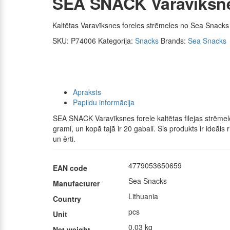
SEA SNACK Varavīksnes 
Kaltētas Varavīksnes foreles strēmeles no Sea Snacks
SKU:
P74006
Kategorija:
Snacks
Brands:
Sea Snacks
Apraksts
Papildu informācija
SEA SNACK Varavīksnes forele kaltētas filejas strēmel
grami, un kopā tajā ir 20 gabali. Šis produkts ir ideāls
un ērti.
4779053650659
EAN code
Sea Snacks
Manufacturer
Lithuania
Country
pcs
Unit
0.03 kg
Net weight