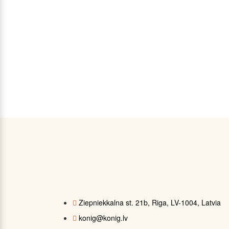
Ziepniekkalna st. 21b, Riga, LV-1004, Latvia
konig@konig.lv