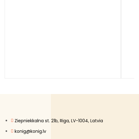
Ziepniekkalna st. 21b, Riga, LV-1004, Latvia
konig@konig.lv