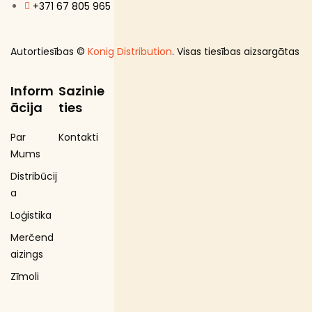
+371 67 805 965
Autortiesības ©
Konig Distribution
. Visas tiesības aizsargātas
Inform
Sazinie
ācija
ties
Par
Kontakti
Mums
Distribūcij
a
Loģistika
Merčend
aizings
Zīmoli