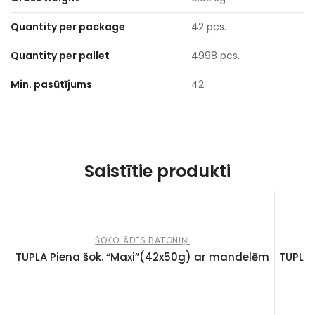
Quantity per package
42 pcs.
Quantity per pallet
4998 pcs.
Min. pasūtījums
42
Saistītie produkti
ŠOKOLĀDES BATONIŅI
TUPLA Piena šok. “Maxi”(42x50g) ar mandelēm
TUPLA 