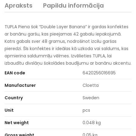
Apraksts
Papildu informācija
TUPLA Piena šok “Double Layer Banana” ir gardas konfektes
ar banānu garšu, kas pieejamas 42 gabalu iepakojumā.
Katrs gabals sver 48 gramus, nodrošinot izcilu garšas
pieredzi. Šīs konfektes ir ideālas kā uzkoda vai saldums, kas
apmierina saldummīļu vēlmes. Izvēlieties TUPLA, lai
izbaudītu divslāņu šokolādes baudījumu ar banānu akcentu.
EAN code
6420256016695
Manufacturer
Cloetta
Country
Sweden
Unit
pcs
Net weight
0.048 kg
Gross weight
0.05 kg