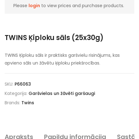
Please
login
to view prices and purchase products.
TWINS Ķiploku sāls (25x30g)
TWINS Ķiploku sāls ir praktisks garšvielu risinājums, kas
apvieno sāls un žāvētu ķiploku priekšrocības.
SKU:
P66063
Kategorija:
Garšvielas un žāvēti garšaugi
Brands:
Twins
Apraksts
Papildu informācija
Sastā