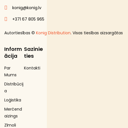
konig@konig.lv
+371 67 805 965
Autortiesības ©
Konig Distribution
. Visas tiesības aizsargātas
Inform
Sazinie
ācija
ties
Par
Kontakti
Mums
Distribūcij
a
Loģistika
Merčend
aizings
Zīmoli