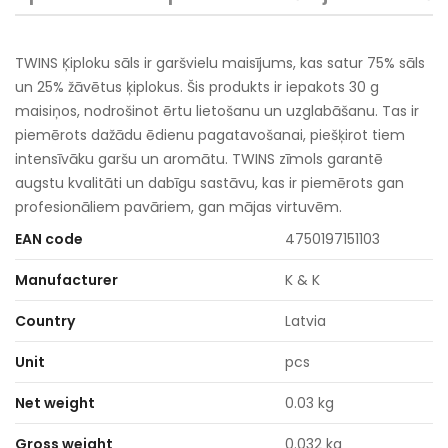
TWINS Ķiploku sāls ir garšvielu maisījums, kas satur 75% sāls
un 25% žāvētus ķiplokus. Šis produkts ir iepakots 30 g
maisiņos, nodrošinot ērtu lietošanu un uzglabāšanu. Tas ir
piemērots dažādu ēdienu pagatavošanai, piešķirot tiem
intensīvāku garšu un aromātu. TWINS zīmols garantē
augstu kvalitāti un dabīgu sastāvu, kas ir piemērots gan
profesionāliem pavāriem, gan mājas virtuvēm.
EAN code
4750197151103
Manufacturer
K & K
Country
Latvia
Unit
pcs
Net weight
0.03 kg
Gross weight
0.032 kg