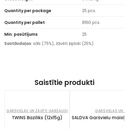
Quantity per package
25 pcs.
Quantity per pallet
8160 pcs.
Min. pasūtījums
25
Sastāvdaļas:
sāls (75%), žāvēti ķiploki (25%).
Saistītie produkti
GARŠVIELAS UN ŽĀVĒTI GARŠAUGI
GARŠVIELAS UN ŽĀ
TWINS Baziliks (12x15g)
SALDVA Garšvielu maisīj