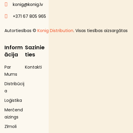
konig@konig.lv
+371 67 805 965
Autortiesības ©
Konig Distribution
. Visas tiesības aizsargātas
Inform
Sazinie
ācija
ties
Par
Kontakti
Mums
Distribūcij
a
Loģistika
Merčend
aizings
Zīmoli