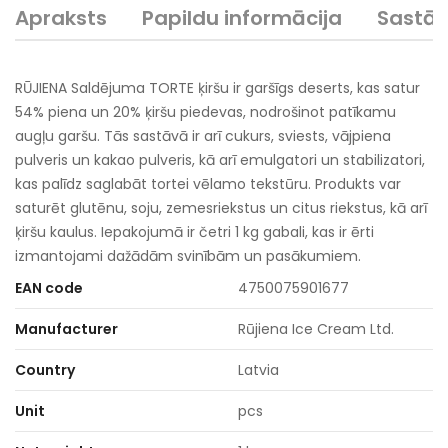
Apraksts
Papildu informācija
Sastā
RŪJIENA Saldējuma TORTE ķiršu ir garšīgs deserts, kas satur
54% piena un 20% ķiršu piedevas, nodrošinot patīkamu
augļu garšu. Tās sastāvā ir arī cukurs, sviests, vājpiena
pulveris un kakao pulveris, kā arī emulgatori un stabilizatori,
kas palīdz saglabāt tortei vēlamo tekstūru. Produkts var
saturēt glutēnu, soju, zemesriekstus un citus riekstus, kā arī
ķiršu kaulus. Iepakojumā ir četri 1 kg gabali, kas ir ērti
izmantojami dažādām svinībām un pasākumiem.
EAN code
4750075901677
Manufacturer
Rūjiena Ice Cream Ltd.
Country
Latvia
Unit
pcs