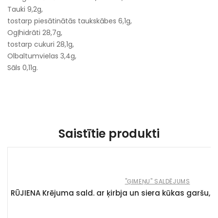
Tauki 9,2g,
tostarp piesātinātās taukskābes 6,1g,
Ogļhidrāti 28,7g,
tostarp cukuri 28,1g,
Olbaltumvielas 3,4g,
Sāls 0,11g.
Saistītie produkti
"ĢIMEŅU" SALDĒJUMS
RŪJIENA Krējuma sald. ar ķirbja un siera kūkas garšu, a