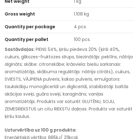
Net weight
1 kg
Gross weight
1.108 kg
Quantity per package
4 pcs.
Quantity per pallet
100 pcs.
Sastāvdaļas:
PIENS 54%, ķiršu piedeva 20% (ķirši 40%,
cukurs, glikozes-fruktozes sīrups, biezinātājs: pektīns, nātrija
algināts; skābe: citronskābe; krāsviela: biešu sarkanais:
aromatizētājs, skābuma regulētājs: nātrija citrāts), cukurs,
SVIESTS, VĀJPIENA pulveris, kakao pulveris, emulgators:
taukskābju monoglicerīdi un diglicerīdi, stabilizētāji: baltās
akācijas sveķi, guāra sveķi, karagināns; vaniļas
aromatizētājs. Produkts var saturēt GLUTĒNU, SOJU,
ZEMESRIEKSTUS un citu RIEKSTU daļiņas. Produkts var saturēt
ķiršu kaulus.
Uzturvērtība uz 100 g produkta:
Enerģētiskā vērtība: 885kJ/ 211kcal,