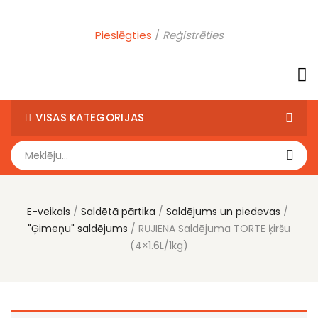
Pieslēgties
Reģistrēties
VISAS KATEGORIJAS
E-veikals
Saldētā pārtika
Saldējums un piedevas
"Ģimeņu" saldējums
RŪJIENA Saldējuma TORTE ķiršu
(4×1.6L/1kg)