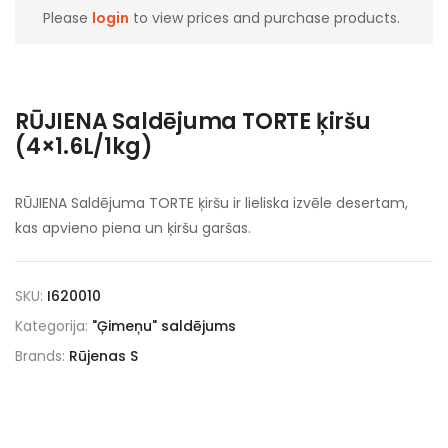
Please
login
to view prices and purchase products.
RŪJIENA Saldējuma TORTE ķiršu
(4×1.6L/1kg)
RŪJIENA Saldējuma TORTE ķiršu ir lieliska izvēle desertam,
kas apvieno piena un ķiršu garšas.
SKU:
I620010
Kategorija:
"Ģimeņu" saldējums
Brands:
Rūjenas S