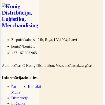
Ziepniekkalna st. 21b, Riga, LV-1004, Latvia
konig@konig.lv
+371 67 805 965
Autortiesības ©
Konig Distribution
. Visas tiesības aizsargātas
Informācija
Sazinieties
Par
Kontakti
Mums
Distribūcija
Loģistika