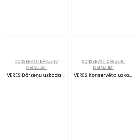
KONSERVĒTI DĀRZEŅU
KONSERVĒTI DĀRZEŅU
MAISĪJUMI
MAISĪJUMI
VERES Dārzeņu uzkoda “ZAKARPATSKA” (12x500g)
VERES Konservēta uzkoda “Sote” (12x500g)