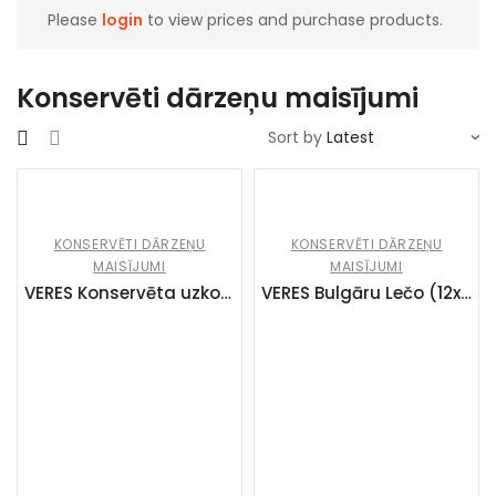
Please
login
to view prices and purchase products.
Konservēti dārzeņu maisījumi
Sort by
KONSERVĒTI DĀRZEŅU
KONSERVĒTI DĀRZEŅU
MAISĪJUMI
MAISĪJUMI
VERES Konservēta uzkoda “Sautēti kāposti ar sēnēm” (12x445g)
VERES Bulgāru Lečo (12x440g)