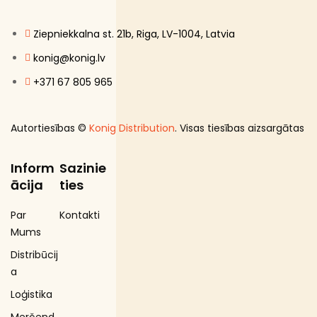
Bezalkoholiskie dzērieni
Ziepniekkalna st. 21b, Riga, LV-1004, Latvia
Coffee Service
konig@konig.lv
Dažadi no veca sakartojuma
+371 67 805 965
E-Cigaretes
Ķermeņa kopšanas produkti
Autortiesības ©
Konig Distribution
. Visas tiesības aizsargātas
Kosmētika un higiēnas produkti
Mājsaimniecības preces
Inform
Sazinie
Makaroni
ācija
ties
Piena , augu tauki un olas produkti
Par
Kontakti
Saldētā pārtika
Mums
Saldēti dārzeņi
Distribūcij
Saldēti kartupeļi
a
Speciālā pārtika
Loģistika
Uncategorized