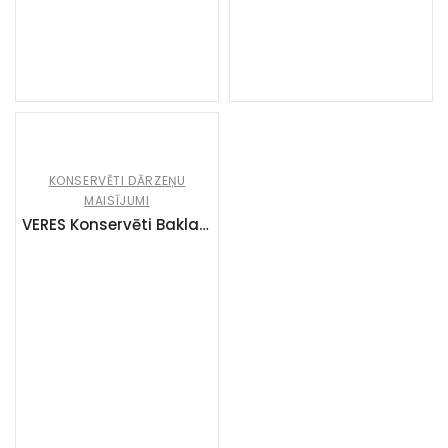
KONSERVĒTI DĀRZEŅU
MAISĪJUMI
VERES Konservēti Baklažāni adžikā (12x500g)