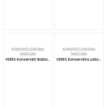
KONSERVĒTI DĀRZEŅU
KONSERVĒTI DĀRZEŅU
MAISĪJUMI
MAISĪJUMI
VERES Konservēti Baklažāni adžikā (12x440g)
VERES Konservēta uzkoda “Sautēti kāposti ar sēnēm” (12x500g)