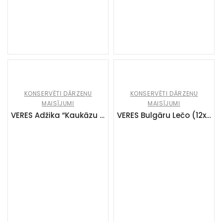
KONSERVĒTI DĀRZEŅU
KONSERVĒTI DĀRZEŅU
MAISĪJUMI
MAISĪJUMI
VERES Adžika “Kaukāzu asā” (20x220g)
VERES Bulgāru Lečo (12x500g)