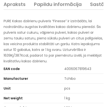
Apraksts
Papildu informācija
Sastā
PURE Kakao dzērienu pulveris “Finesse” ir izstrādāts, lai
nodrošinātu augstas kvalitātes kakao dzērienu pieredzi. Šis
pulveris satur cukuru, vājpiena pulveri, kakao pulveri ar
zemu tauku saturu, piena sūkalu pulveri un citus palīgvielas,
kas veicina produkta stabilitāti un garšu. Katrs iepakojums
satur 10 gabalus, katrs ar 1 kg svaru. Uzturvērtība ir
1639Kj/387Kcal, padarot to par piemērotu izvēli, ja meklējat
kvalitatīvu kakao dzērienu.
EAN code
4006067819643
Manufacturer
Tchibo
Unit
pcs
Net weight
1 kg