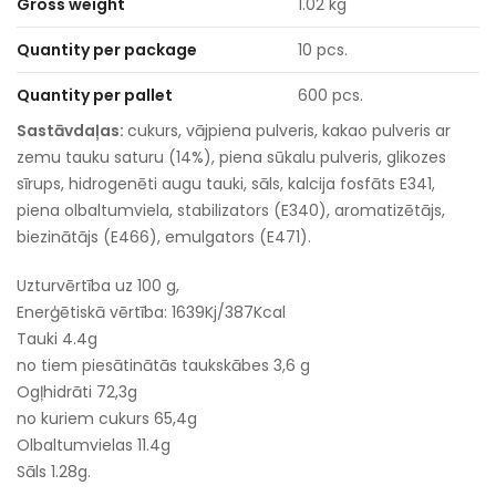
Gross weight
1.02 kg
Quantity per package
10 pcs.
Quantity per pallet
600 pcs.
Sastāvdaļas:
cukurs, vājpiena pulveris, kakao pulveris ar
zemu tauku saturu (14%), piena sūkalu pulveris, glikozes
sīrups, hidrogenēti augu tauki, sāls, kalcija fosfāts E341,
piena olbaltumviela, stabilizators (E340), aromatizētājs,
biezinātājs (E466), emulgators (E471).
Uzturvērtība uz 100 g,
Enerģētiskā vērtība: 1639Kj/387Kcal
Tauki 4.4g
no tiem piesātinātās taukskābes 3,6 g
Ogļhidrāti 72,3g
no kuriem cukurs 65,4g
Olbaltumvielas 11.4g
Sāls 1.28g.