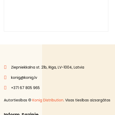
Ziepniekkalna st. 21b, Riga, LV-1004, Latvia
konig@konig.lv
+371 67 805 965
Autortiesības ©
Konig Distribution
. Visas tiesības aizsargātas
Inform
Sazinie